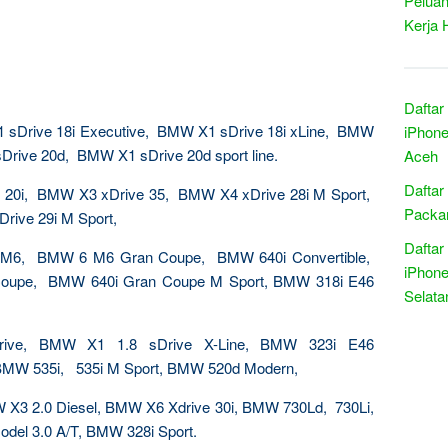
Peluan
Kerja 
Daftar
 sDrive 18i Executive, BMW X1 sDrive 18i xLine, BMW
iPhone
sDrive 20d, BMW X1 sDrive 20d sport line.
Aceh
Daftar
20i, BMW X3 xDrive 35, BMW X4 xDrive 28i M Sport,
Packar
ive 29i M Sport,
Daftar
M6, BMW 6 M6 Gran Coupe, BMW 640i Convertible,
iPhone
oupe, BMW 640i Gran Coupe M Sport, BMW 318i E46
Selata
ive, BMW X1 1.8 sDrive X-Line, BMW 323i E46
 BMW 535i, 535i M Sport, BMW 520d Modern,
X3 2.0 Diesel, BMW X6 Xdrive 30i, BMW 730Ld, 730Li,
del 3.0 A/T, BMW 328i Sport.