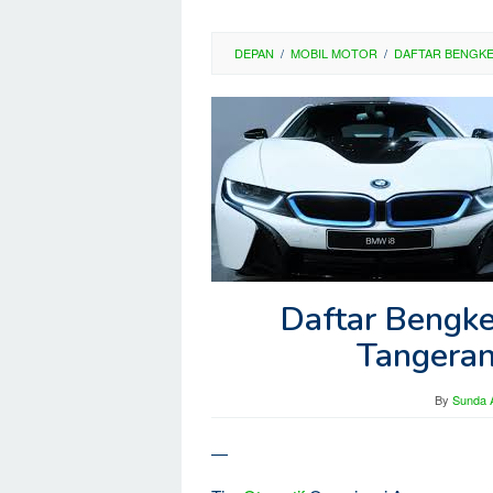
DEPAN
/
MOBIL MOTOR
/
DAFTAR BENGK
Daftar Bengk
Tangeran
By
Sunda A
—