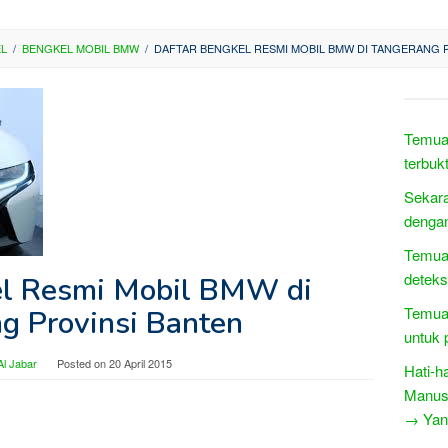
EL
/
BENGKEL MOBIL BMW
/
DAFTAR BENGKEL RESMI MOBIL BMW DI TANGERANG 
Temuan
terbukt
Sekara
denga
Temuan
deteks
el Resmi Mobil BMW di
Temuan
g Provinsi Banten
untuk p
l Jabar
Posted on
20 April 2015
Hati-h
Manus
→ Yang