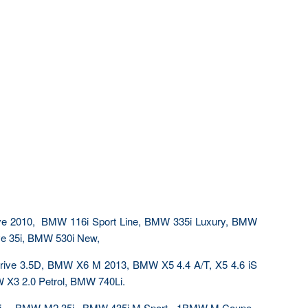
ve 2010, BMW 116i Sport Line, BMW 335i Luxury, BMW
ve 35i, BMW 530i New,
ive 3.5D, BMW X6 M 2013, BMW X5 4.4 A/T, X5 4.6 iS
X3 2.0 Petrol, BMW 740Li.
i, BMW M2 35i, BMW 435i M Sport, 1BMW M Coupe,