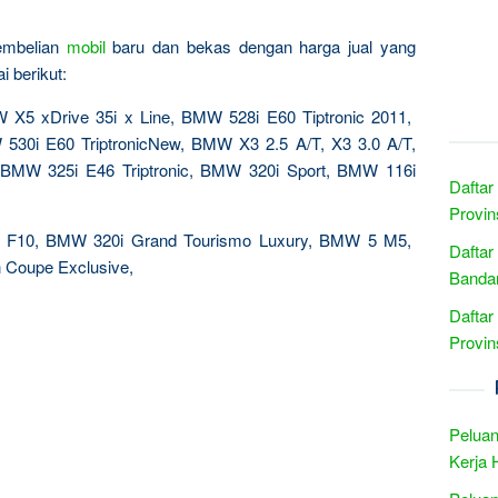
pembelian
mobil
baru dan bekas dengan harga jual yang
 berikut:
5 xDrive 35i x Line, BMW 528i E60 Tiptronic 2011,
530i E60 TriptronicNew, BMW X3 2.5 A/T, X3 3.0 A/T,
BMW 325i E46 Triptronic, BMW 320i Sport, BMW 116i
Daftar
Provin
23i F10, BMW 320i Grand Tourismo Luxury, BMW 5 M5,
Daftar
oupe Exclusive,
Banda
Daftar
Provin
Peluan
Kerja 