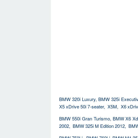
BMW 320i Luxury, BMW 325i Executi
X5 xDrive 50i 7-seater, X5M, X6 xDri
BMW 550i Gran Turismo, BMW X6 Xdr
2002, BMW 325i M Edition 2012, BMW 
BMW 750Li, BMW 760Li, BMW M1 35