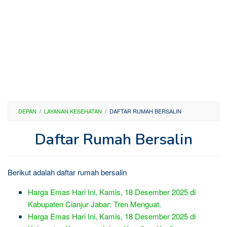
DEPAN
/
LAYANAN KESEHATAN
/
DAFTAR RUMAH BERSALIN
Daftar Rumah Bersalin
By
Sunda
Berikut adalah daftar rumah bersalin
Al
Jabar
Posted
Harga Emas Hari Ini, Kamis, 18 Desember 2025 di
on
5
Kabupaten Cianjur Jabar: Tren Menguat.
April
Harga Emas Hari Ini, Kamis, 18 Desember 2025 di
2013