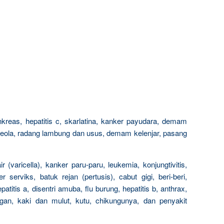
reas, hepatitis c, skarlatina, kanker payudara, demam
rubeola, radang lambung dan usus, demam kelenjar, pasang
 (varicella), kanker paru-paru, leukemia, konjungtivitis,
 serviks, batuk rejan (pertusis), cabut gigi, beri-beri,
patitis a, disentri amuba, flu burung, hepatitis b, anthrax,
gan, kaki dan mulut, kutu, chikungunya, dan penyakit