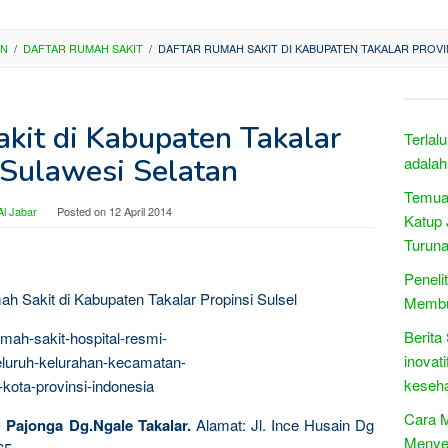
AN
/
DAFTAR RUMAH SAKIT
/
DAFTAR RUMAH SAKIT DI KABUPATEN TAKALAR PROVI
kit di Kabupaten Takalar
Terlal
 Sulawesi Selatan
adalah
Temua
l Jabar
Posted on
12 April 2014
Katup 
Turuna
Peneli
 Sakit di Kabupaten Takalar Propinsi Sulsel
Membu
Berita
inovat
keseh
Cara M
ajonga Dg.Ngale Takalar.
Alamat: Jl. Ince Husain Dg
Menyen