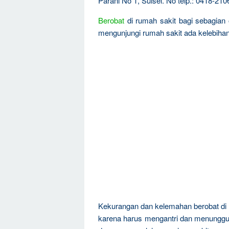
Parani No 1, Sulsel. No telp.: 0418-210
Berobat
di rumah sakit bagi sebagian 
mengunjungi rumah sakit ada kelebiha
Kekurangan dan kelemahan berobat di 
karena harus mengantri dan menungg