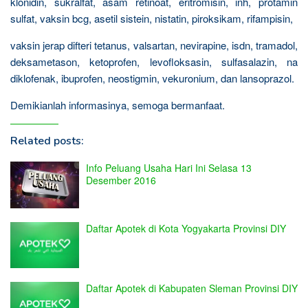
klonidin, sukralfat, asam retinoat, eritromisin, inh, protamin
sulfat, vaksin bcg, asetil sistein, nistatin, piroksikam, rifampisin,
vaksin jerap difteri tetanus, valsartan, nevirapine, isdn, tramadol,
deksametason, ketoprofen, levofloksasin, sulfasalazin, na
diklofenak, ibuprofen, neostigmin, vekuronium, dan lansoprazol.
Demikianlah informasinya, semoga bermanfaat.
Related posts:
Info Peluang Usaha Hari Ini Selasa 13
Desember 2016
Daftar Apotek di Kota Yogyakarta Provinsi DIY
Daftar Apotek di Kabupaten Sleman Provinsi DIY