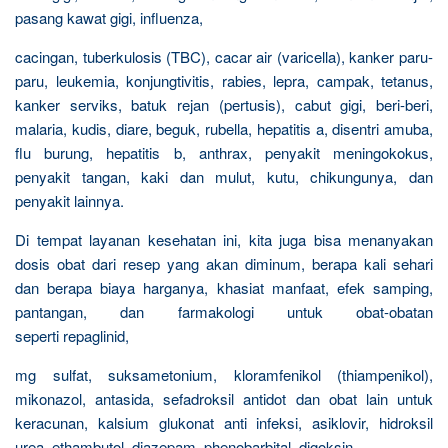
pasang kawat gigi, influenza,
cacingan, tuberkulosis (TBC), cacar air (varicella), kanker paru-
paru, leukemia, konjungtivitis, rabies, lepra, campak, tetanus,
kanker serviks, batuk rejan (pertusis), cabut gigi, beri-beri,
malaria, kudis, diare, beguk, rubella, hepatitis a, disentri amuba,
flu burung, hepatitis b, anthrax, penyakit meningokokus,
penyakit tangan, kaki dan mulut, kutu, chikungunya, dan
penyakit lainnya.
Di tempat layanan kesehatan ini, kita juga bisa menanyakan
dosis obat dari resep yang akan diminum, berapa kali sehari
dan berapa biaya harganya, khasiat manfaat, efek samping,
pantangan, dan farmakologi untuk obat-obatan
seperti repaglinid,
mg sulfat, suksametonium, kloramfenikol (thiampenikol),
mikonazol, antasida, sefadroksil antidot dan obat lain untuk
keracunan, kalsium glukonat anti infeksi, asiklovir, hidroksil
urea, ethambutol, diazepam, phenobarbital, digoksin,