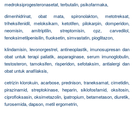
medroksiprogesteronasetat, terbutalin, psikofarmaka,
dimenhidrinat, obat mata, spironolakton, metotreksat,
triheksifenidil, meloksikam, ketotifen, pilokarpin, domperidon,
neomisin, amitriptilin, streptomisin, cpz, carvedilol,
fenoksimetilpenisilin, fluoksetin, simvastatin, pioglitazon,
klindamisin, levonorgestrel, antineoplastik, imunosupresan dan
obat untuk terapi paliatik, asparaginase, serum imunoglobulin,
testosteron, tamoksifen, risperidon, sefotaksim, antialergi dan
obat untuk anafilaksis,
cetrizin klorokuin, acarbose, prednison, traneksamat, cimetidin,
pirazinamid, streptokinase, heparin, siklofosfamid, oksitosin,
ciprofloksasin, oksimetazolin, ipatropium, betametason, diuretik,
furosemida, dapson, metil ergometrin,