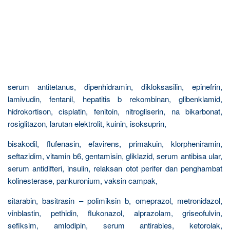
serum antitetanus, dipenhidramin, dikloksasilin, epinefrin,
lamivudin, fentanil, hepatitis b rekombinan, glibenklamid,
hidrokortison, cisplatin, fenitoin, nitrogliserin, na bikarbonat,
rosiglitazon, larutan elektrolit, kuinin, isoksuprin,
bisakodil, flufenasin, efavirens, primakuin, klorpheniramin,
seftazidim, vitamin b6, gentamisin, gliklazid, serum antibisa ular,
serum antidifteri, insulin, relaksan otot perifer dan penghambat
kolinesterase, pankuronium, vaksin campak,
sitarabin, basitrasin – polimiksin b, omeprazol, metronidazol,
vinblastin, pethidin, flukonazol, alprazolam, griseofulvin,
sefiksim, amlodipin, serum antirabies, ketorolak,