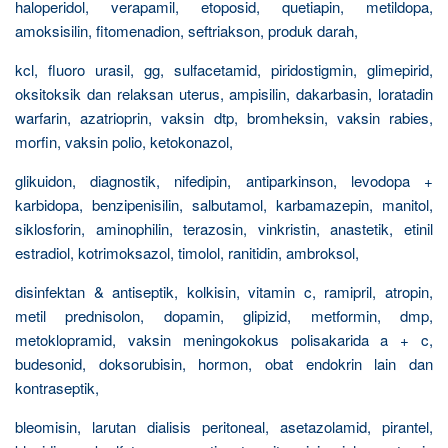
haloperidol, verapamil, etoposid, quetiapin, metildopa,
amoksisilin, fitomenadion, seftriakson, produk darah,
kcl, fluoro urasil, gg, sulfacetamid, piridostigmin, glimepirid,
oksitoksik dan relaksan uterus, ampisilin, dakarbasin, loratadin
warfarin, azatrioprin, vaksin dtp, bromheksin, vaksin rabies,
morfin, vaksin polio, ketokonazol,
glikuidon, diagnostik, nifedipin, antiparkinson, levodopa +
karbidopa, benzipenisilin, salbutamol, karbamazepin, manitol,
siklosforin, aminophilin, terazosin, vinkristin, anastetik, etinil
estradiol, kotrimoksazol, timolol, ranitidin, ambroksol,
disinfektan & antiseptik, kolkisin, vitamin c, ramipril, atropin,
metil prednisolon, dopamin, glipizid, metformin, dmp,
metoklopramid, vaksin meningokokus polisakarida a + c,
budesonid, doksorubisin, hormon, obat endokrin lain dan
kontraseptik,
bleomisin, larutan dialisis peritoneal, asetazolamid, pirantel,