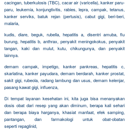
cacingan, tuberkulosis (TBC), cacar air (varicella), kanker paru-
paru, leukemia, konjungtivitis, rabies, lepra, campak, tetanus,
kanker serviks, batuk rejan (pertusis), cabut gigi, beri-beri,
malaria,
kudis, diare, beguk, rubella, hepatitis a, disentri amuba, flu
burung, hepatitis b, anthrax, penyakit meningokokus, penyakit
tangan, kaki dan mulut, kutu, chikungunya, dan penyakit
lainnya.
demam campak, impetigo, kanker pankreas, hepatitis c,
skarlatina, kanker payudara, demam berdarah, kanker prostat,
sakit gigi, rubeola, radang lambung dan usus, demam kelenjar,
pasang kawat gigi, influenza,
Di tempat layanan kesehatan ini, kita juga bisa menanyakan
dosis obat dari resep yang akan diminum, berapa kali sehari
dan berapa biaya harganya, khasiat manfaat, efek samping,
pantangan, dan farmakologi untuk obat-obatan
seperti repaglinid,