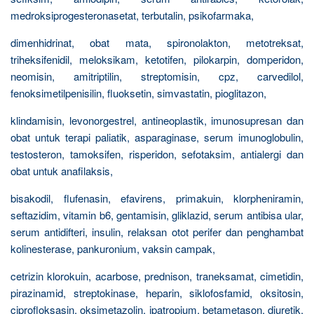
medroksiprogesteronasetat, terbutalin, psikofarmaka,
dimenhidrinat, obat mata, spironolakton, metotreksat,
triheksifenidil, meloksikam, ketotifen, pilokarpin, domperidon,
neomisin, amitriptilin, streptomisin, cpz, carvedilol,
fenoksimetilpenisilin, fluoksetin, simvastatin, pioglitazon,
klindamisin, levonorgestrel, antineoplastik, imunosupresan dan
obat untuk terapi paliatik, asparaginase, serum imunoglobulin,
testosteron, tamoksifen, risperidon, sefotaksim, antialergi dan
obat untuk anafilaksis,
bisakodil, flufenasin, efavirens, primakuin, klorpheniramin,
seftazidim, vitamin b6, gentamisin, gliklazid, serum antibisa ular,
serum antidifteri, insulin, relaksan otot perifer dan penghambat
kolinesterase, pankuronium, vaksin campak,
cetrizin klorokuin, acarbose, prednison, traneksamat, cimetidin,
pirazinamid, streptokinase, heparin, siklofosfamid, oksitosin,
ciprofloksasin, oksimetazolin, ipatropium, betametason, diuretik,