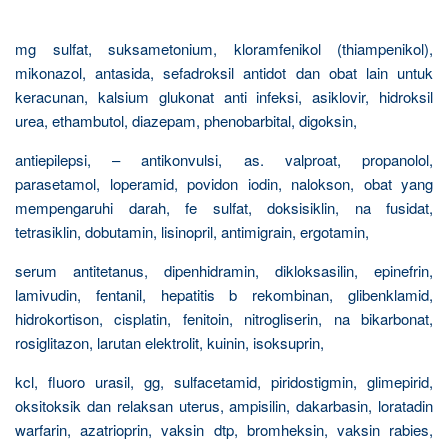
mg sulfat, suksametonium, kloramfenikol (thiampenikol),
mikonazol, antasida, sefadroksil antidot dan obat lain untuk
keracunan, kalsium glukonat anti infeksi, asiklovir, hidroksil
urea, ethambutol, diazepam, phenobarbital, digoksin,
antiepilepsi, – antikonvulsi, as. valproat, propanolol,
parasetamol, loperamid, povidon iodin, nalokson, obat yang
mempengaruhi darah, fe sulfat, doksisiklin, na fusidat,
tetrasiklin, dobutamin, lisinopril, antimigrain, ergotamin,
serum antitetanus, dipenhidramin, dikloksasilin, epinefrin,
lamivudin, fentanil, hepatitis b rekombinan, glibenklamid,
hidrokortison, cisplatin, fenitoin, nitrogliserin, na bikarbonat,
rosiglitazon, larutan elektrolit, kuinin, isoksuprin,
kcl, fluoro urasil, gg, sulfacetamid, piridostigmin, glimepirid,
oksitoksik dan relaksan uterus, ampisilin, dakarbasin, loratadin
warfarin, azatrioprin, vaksin dtp, bromheksin, vaksin rabies,