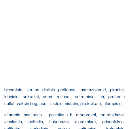
bleomisin, larutan dialisis peritoneal, asetazolamid, pirantel,
klonidin, sukralfat, asam retinoat, eritromisin, inh, protamin
sulfat, vaksin bcg, asetil sistein, nistatin, piroksikam, rifampisin,
sitarabin, basitrasin – polimiksin b, omeprazol, metronidazol,
vinblastin, pethidin, flukonazol, alprazolam, griseofulvin,
sefiksim, amlodipin, serum antirabies, ketorolak,