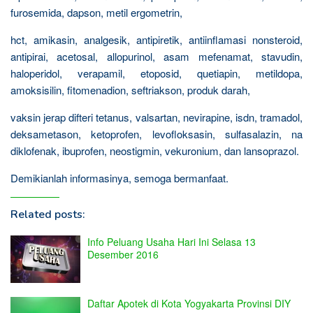
furosemida, dapson, metil ergometrin,
hct, amikasin, analgesik, antipiretik, antiinflamasi nonsteroid,
antipirai, acetosal, allopurinol, asam mefenamat, stavudin,
haloperidol, verapamil, etoposid, quetiapin, metildopa,
amoksisilin, fitomenadion, seftriakson, produk darah,
vaksin jerap difteri tetanus, valsartan, nevirapine, isdn, tramadol,
deksametason, ketoprofen, levofloksasin, sulfasalazin, na
diklofenak, ibuprofen, neostigmin, vekuronium, dan lansoprazol.
Demikianlah informasinya, semoga bermanfaat.
Related posts:
Info Peluang Usaha Hari Ini Selasa 13
Desember 2016
Daftar Apotek di Kota Yogyakarta Provinsi DIY