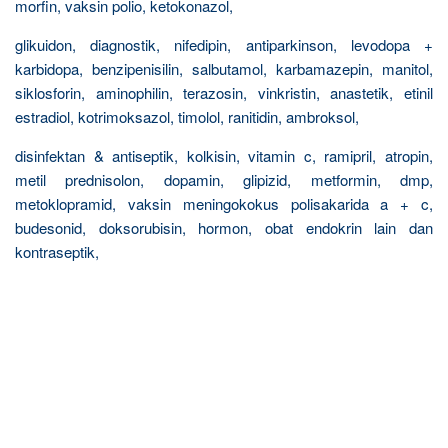
morfin, vaksin polio, ketokonazol,
glikuidon, diagnostik, nifedipin, antiparkinson, levodopa +
karbidopa, benzipenisilin, salbutamol, karbamazepin, manitol,
siklosforin, aminophilin, terazosin, vinkristin, anastetik, etinil
estradiol, kotrimoksazol, timolol, ranitidin, ambroksol,
disinfektan & antiseptik, kolkisin, vitamin c, ramipril, atropin,
metil prednisolon, dopamin, glipizid, metformin, dmp,
metoklopramid, vaksin meningokokus polisakarida a + c,
budesonid, doksorubisin, hormon, obat endokrin lain dan
kontraseptik,