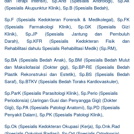
dan Terapi Intensif), Sp.And (Spesialis Andrologi), Sp.Ak
(Spesialis Akupunktur Klinik), Sp.B (Spesialis Bedah),
Sp.F (Spesialis Kedokteran Forensik & Medikolegal), Sp.FK
(Spesialis Farmakologi Klinik), Sp.GK (Spesialis Gizi
Klinik), Sp.JP (Spesialis Jantung dan Pembuluh
Darah), Sp.KFR (Spesialis Kedokteran Fisik dan
Rehabilitasi dahulu Spesialis Rehabilitasi Medik) (Sp.RM),
Sp.BA (Spesialis Bedah Anak), Sp.BM (Spesialis Bedah Mulut
dan Maksilofasial (Dokter gigi), Sp.BP-RE (Spesialis Bedah
Plastik Rekonstruksi dan Estetik), Sp.BS (Spesialis Bedah
Saraf), Sp.BTKV (Spesialis Bedah Toraks Kardiovaskuler),
Sp.ParK (Spesialis Parasitologi Klinik), Sp.Perio (Spesialis
Periodonsia) (Jaringan Gusi dan Penyangga Gigi) (Dokter
Gigi), Sp.PA (Spesialis Patologi Anatomi), Sp.PD (Spesialis
Penyakit Dalam), Sp.PK (Spesialis Patologi Klinik),
Sp.Ok (Spesialis Kedokteran Okupasi (Kerja), Sp.Onk.Rad
(Spesialis Onkologi Radiasi), Sp.Ort (Spesialis Ortodonsia)