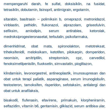
mempengaruhi darah, fe sulfat, doksisiklin, na fusidat,
tetrasiklin, dobutamin, lisinopril, antimigrain, ergotamin,
sitarabin, basitrasin – polimiksin b, omeprazol, metronidazol,
vinblastin, pethidin, flukonazol, alprazolam, griseofulvin,
sefiksim, amlodipin, serum antirabies, ketorolak,
medroksiprogesteronasetat, terbutalin, psikofarmaka,
dimenhidrinat, obat mata, spironolakton, metotreksat,
triheksifenidil, meloksikam, ketotifen, pilokarpin, domperidon,
neomisin, amitriptilin, streptomisin, cpz, carvedilol,
fenoksimetilpenisilin, fluoksetin, simvastatin, pioglitazon,
klindamisin, levonorgestrel, antineoplastik, imunosupresan dan
obat untuk terapi paliatik, asparaginase, serum imunoglobulin,
testosteron, tamoksifen, risperidon, sefotaksim, antialergi dan
obat untuk anafilaksis,
bisakodil, flufenasin, efavirens, primakuin, klorpheniramin,
seftazidim, vitamin b6, gentamisin, gliklazid, serum antibisa ular,