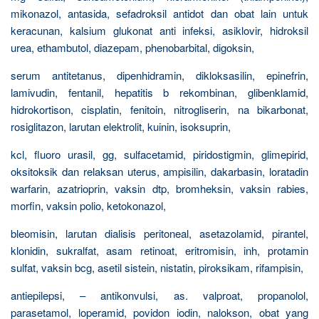
mikonazol, antasida, sefadroksil antidot dan obat lain untuk
keracunan, kalsium glukonat anti infeksi, asiklovir, hidroksil
urea, ethambutol, diazepam, phenobarbital, digoksin,
serum antitetanus, dipenhidramin, dikloksasilin, epinefrin,
lamivudin, fentanil, hepatitis b rekombinan, glibenklamid,
hidrokortison, cisplatin, fenitoin, nitrogliserin, na bikarbonat,
rosiglitazon, larutan elektrolit, kuinin, isoksuprin,
kcl, fluoro urasil, gg, sulfacetamid, piridostigmin, glimepirid,
oksitoksik dan relaksan uterus, ampisilin, dakarbasin, loratadin
warfarin, azatrioprin, vaksin dtp, bromheksin, vaksin rabies,
morfin, vaksin polio, ketokonazol,
bleomisin, larutan dialisis peritoneal, asetazolamid, pirantel,
klonidin, sukralfat, asam retinoat, eritromisin, inh, protamin
sulfat, vaksin bcg, asetil sistein, nistatin, piroksikam, rifampisin,
antiepilepsi, – antikonvulsi, as. valproat, propanolol,
parasetamol, loperamid, povidon iodin, nalokson, obat yang