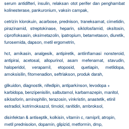
serum antidifteri, insulin, relaksan otot perifer dan penghambat
kolinesterase, pankuronium, vaksin campak,
cetrizin klorokuin, acarbose, prednison, traneksamat, cimetidin,
pirazinamid, streptokinase, heparin, siklofosfamid, oksitosin,
ciprofloksasin, oksimetazolin, ipatropium, betametason, diuretik,
furosemida, dapson, metil ergometrin,
hct, amikasin, analgesik, antipiretik, antiinflamasi nonsteroid,
antipirai, acetosal, allopurinol, asam mefenamat, stavudin,
haloperidol, verapamil, etoposid, quetiapin, metildopa,
amoksisilin, fitomenadion, seftriakson, produk darah,
glikuidon, diagnostik, nifedipin, antiparkinson, levodopa +
karbidopa, benzipenisilin, salbutamol, karbamazepin, manitol,
siklosforin, aminophilin, terazosin, vinkristin, anastetik, etinil
estradiol, kotrimoksazol, timolol, ranitidin, ambroksol,
disinfektan & antiseptik, kolkisin, vitamin c, ramipril, atropin,
metil prednisolon, dopamin, glipizid, metformin, dmp,