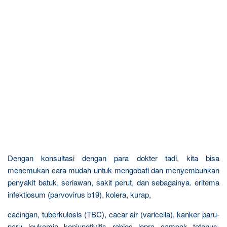
Dengan konsultasi dengan para dokter tadi, kita bisa
menemukan cara mudah untuk mengobati dan menyembuhkan
penyakit batuk, seriawan, sakit perut, dan sebagainya. eritema
infektiosum (parvovirus b19), kolera, kurap,
cacingan, tuberkulosis (TBC), cacar air (varicella), kanker paru-
paru, leukemia, konjungtivitis, rabies, lepra, campak, tetanus,