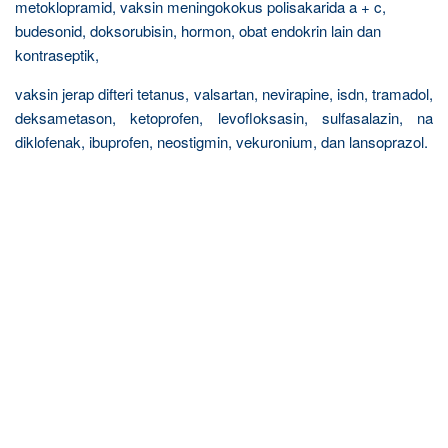
metoklopramid, vaksin meningokokus polisakarida a + c,
budesonid, doksorubisin, hormon, obat endokrin lain dan
kontraseptik,
vaksin jerap difteri tetanus, valsartan, nevirapine, isdn, tramadol,
deksametason, ketoprofen, levofloksasin, sulfasalazin, na
diklofenak, ibuprofen, neostigmin, vekuronium, dan lansoprazol.