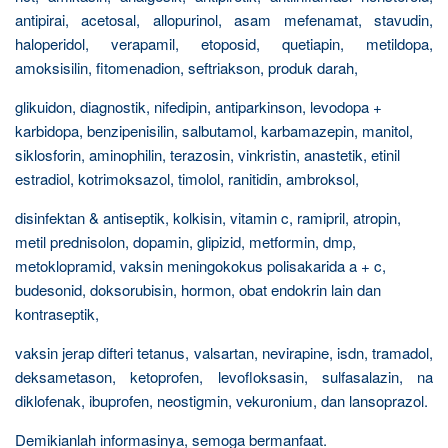
antipirai, acetosal, allopurinol, asam mefenamat, stavudin,
haloperidol, verapamil, etoposid, quetiapin, metildopa,
amoksisilin, fitomenadion, seftriakson, produk darah,
glikuidon, diagnostik, nifedipin, antiparkinson, levodopa +
karbidopa, benzipenisilin, salbutamol, karbamazepin, manitol,
siklosforin, aminophilin, terazosin, vinkristin, anastetik, etinil
estradiol, kotrimoksazol, timolol, ranitidin, ambroksol,
disinfektan & antiseptik, kolkisin, vitamin c, ramipril, atropin,
metil prednisolon, dopamin, glipizid, metformin, dmp,
metoklopramid, vaksin meningokokus polisakarida a + c,
budesonid, doksorubisin, hormon, obat endokrin lain dan
kontraseptik,
vaksin jerap difteri tetanus, valsartan, nevirapine, isdn, tramadol,
deksametason, ketoprofen, levofloksasin, sulfasalazin, na
diklofenak, ibuprofen, neostigmin, vekuronium, dan lansoprazol.
Demikianlah informasinya, semoga bermanfaat.