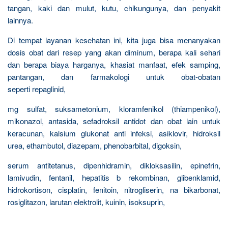
tangan, kaki dan mulut, kutu, chikungunya, dan penyakit
lainnya.
Di tempat layanan kesehatan ini, kita juga bisa menanyakan
dosis obat dari resep yang akan diminum, berapa kali sehari
dan berapa biaya harganya, khasiat manfaat, efek samping,
pantangan, dan farmakologi untuk obat-obatan
seperti repaglinid,
mg sulfat, suksametonium, kloramfenikol (thiampenikol),
mikonazol, antasida, sefadroksil antidot dan obat lain untuk
keracunan, kalsium glukonat anti infeksi, asiklovir, hidroksil
urea, ethambutol, diazepam, phenobarbital, digoksin,
serum antitetanus, dipenhidramin, dikloksasilin, epinefrin,
lamivudin, fentanil, hepatitis b rekombinan, glibenklamid,
hidrokortison, cisplatin, fenitoin, nitrogliserin, na bikarbonat,
rosiglitazon, larutan elektrolit, kuinin, isoksuprin,