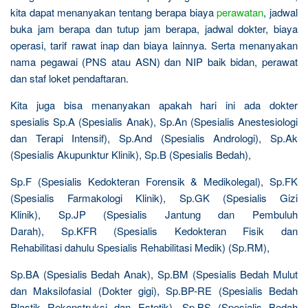
kita dapat menanyakan tentang berapa biaya
perawatan
, jadwal
buka jam berapa dan tutup jam berapa, jadwal dokter, biaya
operasi, tarif rawat inap dan biaya lainnya. Serta menanyakan
nama pegawai (PNS atau ASN) dan NIP baik bidan, perawat
dan staf loket pendaftaran.
Kita juga bisa menanyakan apakah hari ini ada dokter
spesialis Sp.A (Spesialis Anak), Sp.An (Spesialis Anestesiologi
dan Terapi Intensif), Sp.And (Spesialis Andrologi), Sp.Ak
(Spesialis Akupunktur Klinik), Sp.B (Spesialis Bedah),
Sp.F (Spesialis Kedokteran Forensik & Medikolegal), Sp.FK
(Spesialis Farmakologi Klinik), Sp.GK (Spesialis Gizi
Klinik), Sp.JP (Spesialis Jantung dan Pembuluh
Darah), Sp.KFR (Spesialis Kedokteran Fisik dan
Rehabilitasi dahulu Spesialis Rehabilitasi Medik) (Sp.RM),
Sp.BA (Spesialis Bedah Anak), Sp.BM (Spesialis Bedah Mulut
dan Maksilofasial (Dokter gigi), Sp.BP-RE (Spesialis Bedah
Plastik Rekonstruksi dan Estetik), Sp.BS (Spesialis Bedah