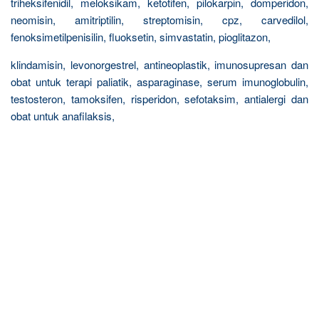
triheksifenidil, meloksikam, ketotifen, pilokarpin, domperidon,
neomisin, amitriptilin, streptomisin, cpz, carvedilol,
fenoksimetilpenisilin, fluoksetin, simvastatin, pioglitazon,
klindamisin, levonorgestrel, antineoplastik, imunosupresan dan
obat untuk terapi paliatik, asparaginase, serum imunoglobulin,
testosteron, tamoksifen, risperidon, sefotaksim, antialergi dan
obat untuk anafilaksis,