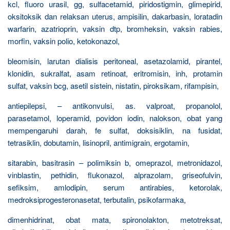
kcl, fluoro urasil, gg, sulfacetamid, piridostigmin, glimepirid,
oksitoksik dan relaksan uterus, ampisilin, dakarbasin, loratadin
warfarin, azatrioprin, vaksin dtp, bromheksin, vaksin rabies,
morfin, vaksin polio, ketokonazol,
bleomisin, larutan dialisis peritoneal, asetazolamid, pirantel,
klonidin, sukralfat, asam retinoat, eritromisin, inh, protamin
sulfat, vaksin bcg, asetil sistein, nistatin, piroksikam, rifampisin,
antiepilepsi, – antikonvulsi, as. valproat, propanolol,
parasetamol, loperamid, povidon iodin, nalokson, obat yang
mempengaruhi darah, fe sulfat, doksisiklin, na fusidat,
tetrasiklin, dobutamin, lisinopril, antimigrain, ergotamin,
sitarabin, basitrasin – polimiksin b, omeprazol, metronidazol,
vinblastin, pethidin, flukonazol, alprazolam, griseofulvin,
sefiksim, amlodipin, serum antirabies, ketorolak,
medroksiprogesteronasetat, terbutalin, psikofarmaka,
dimenhidrinat, obat mata, spironolakton, metotreksat,