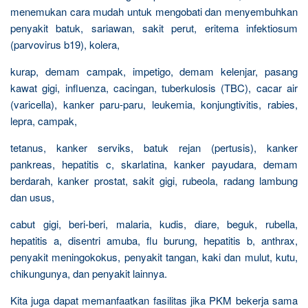
menemukan cara mudah untuk mengobati dan menyembuhkan
penyakit batuk, sariawan, sakit perut, eritema infektiosum
(parvovirus b19), kolera,
kurap, demam campak, impetigo, demam kelenjar, pasang
kawat gigi, influenza, cacingan, tuberkulosis (TBC), cacar air
(varicella), kanker paru-paru, leukemia, konjungtivitis, rabies,
lepra, campak,
tetanus, kanker serviks, batuk rejan (pertusis), kanker
pankreas, hepatitis c, skarlatina, kanker payudara, demam
berdarah, kanker prostat, sakit gigi, rubeola, radang lambung
dan usus,
cabut gigi, beri-beri, malaria, kudis, diare, beguk, rubella,
hepatitis a, disentri amuba, flu burung, hepatitis b, anthrax,
penyakit meningokokus, penyakit tangan, kaki dan mulut, kutu,
chikungunya, dan penyakit lainnya.
Kita juga dapat memanfaatkan fasilitas jika PKM bekerja sama