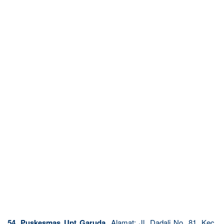
54. Puskesmas Upt Garuda.
Alamat: Jl. Dadali No. 81, Kec.