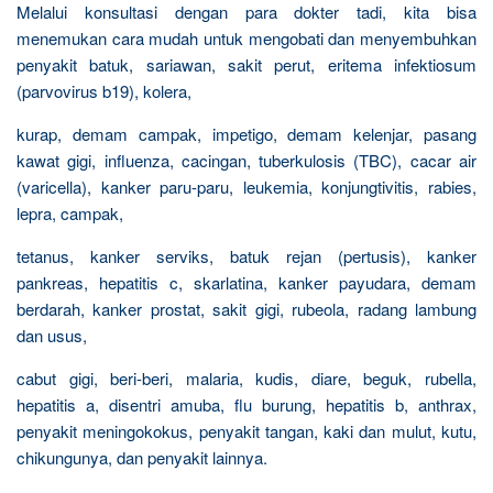
Melalui konsultasi dengan para dokter tadi, kita bisa
menemukan cara mudah untuk mengobati dan menyembuhkan
penyakit batuk, sariawan, sakit perut, eritema infektiosum
(parvovirus b19), kolera,
kurap, demam campak, impetigo, demam kelenjar, pasang
kawat gigi, influenza, cacingan, tuberkulosis (TBC), cacar air
(varicella), kanker paru-paru, leukemia, konjungtivitis, rabies,
lepra, campak,
tetanus, kanker serviks, batuk rejan (pertusis), kanker
pankreas, hepatitis c, skarlatina, kanker payudara, demam
berdarah, kanker prostat, sakit gigi, rubeola, radang lambung
dan usus,
cabut gigi, beri-beri, malaria, kudis, diare, beguk, rubella,
hepatitis a, disentri amuba, flu burung, hepatitis b, anthrax,
penyakit meningokokus, penyakit tangan, kaki dan mulut, kutu,
chikungunya, dan penyakit lainnya.