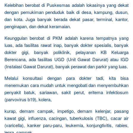
Kelebihan berobat di Puskesmas adalah lokasinya yang dekat
dengan pemukiman penduduk baik di desa, kampung, dusun,
dan kota. Juga banyak berada dekat pasar, terminal, kantor,
penginapan, dan dekat keramaian.
Keunggulan berobat di PKM adalah karena tempatnya yang
luas, ada fasilitas rawat inap, banyak dokter spesialis, banyak
dokter gigi, banyak poliklinik, pelayanan KB Keluarga
Berencana, ada fasilitas UGD (Unit Gawat Darurat) atau IGD
(Instalasi Gawat Darurat), banyak perawat dan parkir yang luas.
Melalui konsultasi dengan para dokter tadi, kita bisa
menemukan cara mudah untuk mengobati dan menyembuhkan
penyakit batuk, sariawan, sakit perut, eritema infektiosum
(parvovirus b19), kolera,
kurap, demam campak, impetigo, demam kelenjar, pasang
kawat gigi, influenza, cacingan, tuberkulosis (TBC), cacar air
(varicella), kanker paru-paru, leukemia, konjungtivitis, rabies,
lepra, campak,