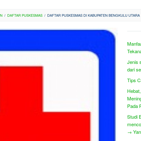
AN
/
DAFTAR PUSKESMAS
/
DAFTAR PUSKESMAS DI KABUPATEN BENGKULU UTARA
Manfaa
Tekan
Jenis 
dari s
Tips 
Hebat,
Mening
Pada P
Studi 
menco
→ Yang