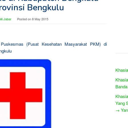
rovinsi Bengkulu
Al Jabar
Posted on
8 May 2015
 Puskesmas (Pusat Kesehatan Masyarakat PKM) di
ngkulu
Khasia
Khasia
Banda
Khasia
Yang S
→ Yang