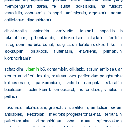
mempengaruhi darah, fe sulfat, doksisiklin, na fusidat,
tetrasiklin, dobutamin, lisinopril, antimigrain, ergotamin, serum
antitetanus, dipenhidramin,
dikloksasilin, epinefrin, lamivudin, fentanil, hepatitis b
rekombinan, glibenklamid, hidrokortison, cisplatin, fenitoin,
nitrogliserin, na bikarbonat, rosiglitazon, larutan elektrolit, kuinin,
isoksuprin, bisakodil, flufenasin, efavirens, primakuin,
klorpheniramin,
seftazidim,
vitamin
b6, gentamisin, gliklazid, serum antibisa ular,
serum antidifteri, insulin, relaksan otot perifer dan penghambat
kolinesterase, pankuronium, vaksin campak, sitarabin,
basitrasin – polimiksin b, omeprazol, metronidazol, vinblastin,
pethidin,
flukonazol, alprazolam, griseofulvin, sefiksim, amlodipin, serum
antirabies, ketorolak, medroksiprogesteronasetat, terbutalin,
psikofarmaka, dimenhidrinat, obat mata, spironolakton,