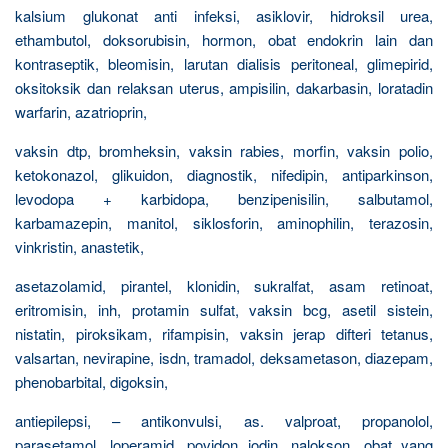
kalsium glukonat anti infeksi, asiklovir, hidroksil urea,
ethambutol, doksorubisin, hormon, obat endokrin lain dan
kontraseptik, bleomisin, larutan dialisis peritoneal, glimepirid,
oksitoksik dan relaksan uterus, ampisilin, dakarbasin, loratadin
warfarin, azatrioprin,
vaksin dtp, bromheksin, vaksin rabies, morfin, vaksin polio,
ketokonazol, glikuidon, diagnostik, nifedipin, antiparkinson,
levodopa + karbidopa, benzipenisilin, salbutamol,
karbamazepin, manitol, siklosforin, aminophilin, terazosin,
vinkristin, anastetik,
asetazolamid, pirantel, klonidin, sukralfat, asam retinoat,
eritromisin, inh, protamin sulfat, vaksin bcg, asetil sistein,
nistatin, piroksikam, rifampisin, vaksin jerap difteri tetanus,
valsartan, nevirapine, isdn, tramadol, deksametason, diazepam,
phenobarbital, digoksin,
antiepilepsi, – antikonvulsi, as. valproat, propanolol,
parasetamol, loperamid, povidon iodin, nalokson, obat yang