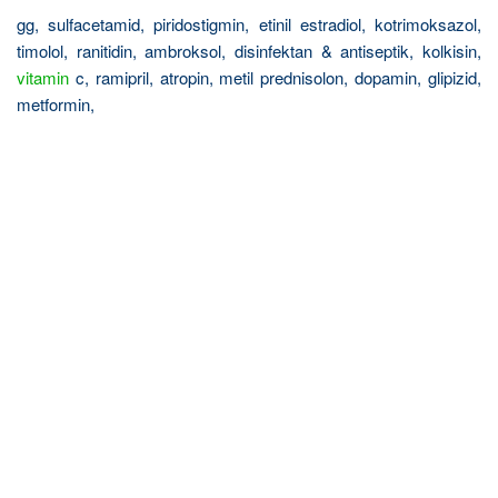
gg, sulfacetamid, piridostigmin, etinil estradiol, kotrimoksazol,
timolol, ranitidin, ambroksol, disinfektan & antiseptik, kolkisin,
vitamin
c, ramipril, atropin, metil prednisolon, dopamin, glipizid,
metformin,