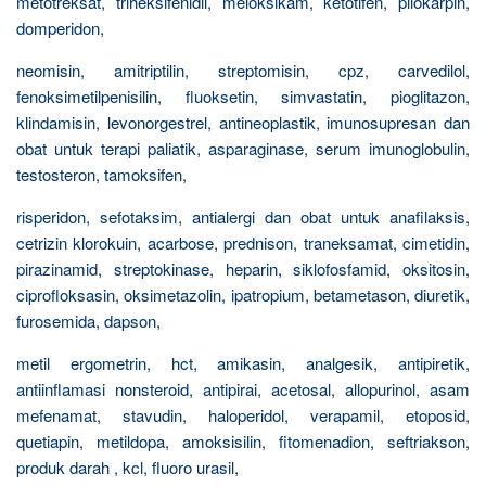
metotreksat, triheksifenidil, meloksikam, ketotifen, pilokarpin,
domperidon,
neomisin, amitriptilin, streptomisin, cpz, carvedilol,
fenoksimetilpenisilin, fluoksetin, simvastatin, pioglitazon,
klindamisin, levonorgestrel, antineoplastik, imunosupresan dan
obat untuk terapi paliatik, asparaginase, serum imunoglobulin,
testosteron, tamoksifen,
risperidon, sefotaksim, antialergi dan obat untuk anafilaksis,
cetrizin klorokuin, acarbose, prednison, traneksamat, cimetidin,
pirazinamid, streptokinase, heparin, siklofosfamid, oksitosin,
ciprofloksasin, oksimetazolin, ipatropium, betametason, diuretik,
furosemida, dapson,
metil ergometrin, hct, amikasin, analgesik, antipiretik,
antiinflamasi nonsteroid, antipirai, acetosal, allopurinol, asam
mefenamat, stavudin, haloperidol, verapamil, etoposid,
quetiapin, metildopa, amoksisilin, fitomenadion, seftriakson,
produk darah , kcl, fluoro urasil,