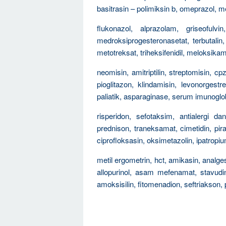
basitrasin – polimiksin b, omeprazol, me
flukonazol, alprazolam, griseofulvi
medroksiprogesteronasetat, terbutalin
metotreksat, triheksifenidil, meloksikam
neomisin, amitriptilin, streptomisin, cpz
pioglitazon, klindamisin, levonorgest
paliatik, asparaginase, serum imunoglob
risperidon, sefotaksim, antialergi da
prednison, traneksamat, cimetidin, pira
ciprofloksasin, oksimetazolin, ipatropi
metil ergometrin, hct, amikasin, analgesi
allopurinol, asam mefenamat, stavudin,
amoksisilin, fitomenadion, seftriakson, p