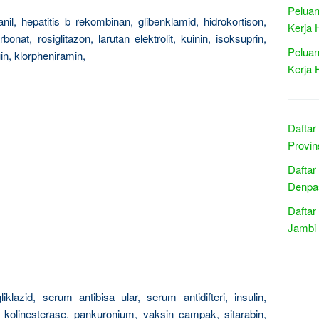
Peluan
tanil, hepatitis b rekombinan, glibenklamid, hidrokortison,
Kerja 
arbonat, rosiglitazon, larutan elektrolit, kuinin, isoksuprin,
Peluan
uin, klorpheniramin,
Kerja 
Daftar
Provin
Daftar
Denpas
Daftar
Jambi 
klazid, serum antibisa ular, serum antidifteri, insulin,
 kolinesterase, pankuronium, vaksin campak, sitarabin,