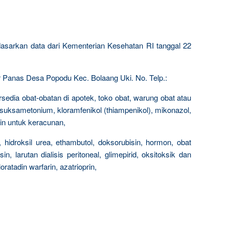
rdasarkan data dari Kementerian Kesehatan RI tanggal 22
Panas Desa Popodu Kec. Bolaang Uki. No. Telp.:
sedia obat-obatan di apotek, toko obat, warung obat atau
, suksametonium, kloramfenikol (thiampenikol), mikonazol,
ain untuk keracunan,
r, hidroksil urea, ethambutol, doksorubisin, hormon, obat
in, larutan dialisis peritoneal, glimepirid, oksitoksik dan
oratadin warfarin, azatrioprin,