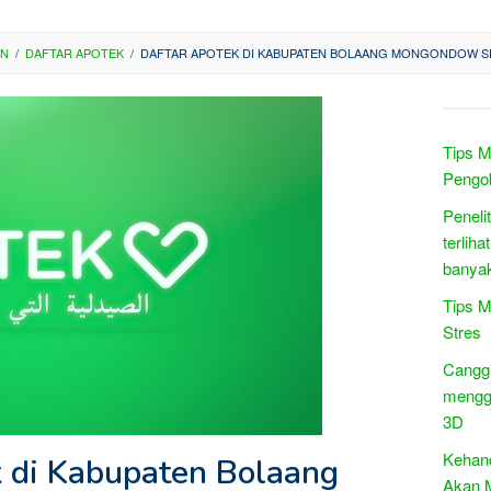
AN
/
DAFTAR APOTEK
/
DAFTAR APOTEK DI KABUPATEN BOLAANG MONGONDOW SE
Tips M
Pengo
Peneli
terlih
banya
Tips 
Stres
Canggi
menggu
3D
Kehan
k di Kabupaten Bolaang
Akan M