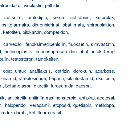
tronidazol, vinblastin, pethidin,
n, sefiksim, amlodipin, serum antirabies, ketorolak,
, psikofarmaka, dimenhidrinat, obat mata, spironolakton,
, ketotifen, pilokarpin, domperidon,
, carvedilol, fenoksimetilpenisilin, fluoksetin, simvastatin,
rel, antineoplastik, imunosupresan dan obat untuk terapi
ulin, testosteron, tamoksifen,
n obat untuk anafilaksis, cetrizin klorokuin, acarbose,
zinamid, streptokinase, heparin, siklofosfamid, oksitosin,
um, betametason, diuretik, furosemida, dapson,
k, antipiretik, antiinflamasi nonsteroid, antipirai, acetosal,
 haloperidol, verapamil, etoposid, quetiapin, metildopa,
roduk darah , kcl, fluoro urasil,