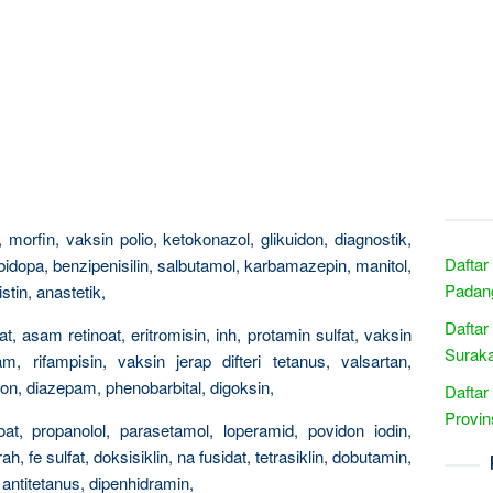
morfin, vaksin polio, ketokonazol, glikuidon, diagnostik,
Daftar
rbidopa, benzipenisilin, salbutamol, karbamazepin, manitol,
Padang
istin, anastetik,
Daftar
at, asam retinoat, eritromisin, inh, protamin sulfat, vaksin
Suraka
kam, rifampisin, vaksin jerap difteri tetanus, valsartan,
on, diazepam, phenobarbital, digoksin,
Daftar
Provin
roat, propanolol, parasetamol, loperamid, povidon iodin,
fe sulfat, doksisiklin, na fusidat, tetrasiklin, dobutamin,
m antitetanus, dipenhidramin,