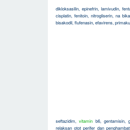
dikloksasilin, epinefrin, lamivudin, fen
cisplatin, fenitoin, nitrogliserin, na bik
bisakodil, flufenasin, efavirens, primak
seftazidim,
vitamin
b6, gentamisin, gli
relaksan otot perifer dan penghambat