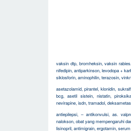
vaksin dtp, bromheksin, vaksin rabies, 
nifedipin, antiparkinson, levodopa + ka
siklosforin, aminophilin, terazosin, vinkr
asetazolamid, pirantel, klonidin, sukralf
bcg, asetil sistein, nistatin, piroksi
nevirapine, isdn, tramadol, deksametas
antiepilepsi, – antikonvulsi, as. valp
nalokson, obat yang mempengaruhi darah, 
lisinopril, antimigrain, ergotamin, seru