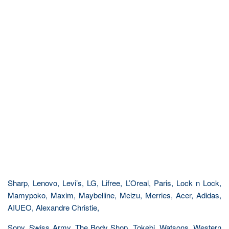
Sharp, Lenovo, Levi’s, LG, Lifree, L’Oreal, Paris, Lock n Lock,
Mamypoko, Maxim, Maybelline, Meizu, Merries, Acer, Adidas,
AIUEO, Alexandre Christie,
Sony, Swiss Army, The Body Shop, Tokebi, Watsons, Western