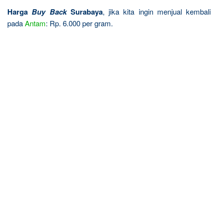
Harga
Buy Back
Surabaya
, jika kita ingin menjual kembali
pada
Antam
: Rp. 6.000 per gram.
R
e
l
a
t
e
d
p
o
s
t
s
: