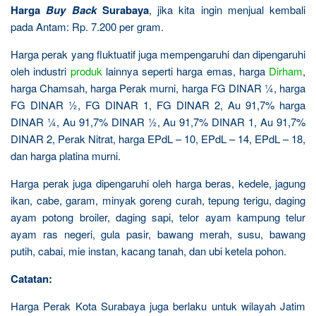
Harga
Buy Back
Surabaya
, jika kita ingin menjual kembali
pada Antam: Rp. 7.200 per gram.
Harga perak yang fluktuatif juga mempengaruhi dan dipengaruhi
oleh industri
produk
lainnya seperti harga emas, harga
Dirham
,
harga Chamsah, harga Perak murni, harga FG DINAR ¼, harga
FG DINAR ½, FG DINAR 1, FG DINAR 2, Au 91,7% harga
DINAR ¼, Au 91,7% DINAR ½, Au 91,7% DINAR 1, Au 91,7%
DINAR 2, Perak Nitrat, harga EPdL – 10, EPdL – 14, EPdL – 18,
dan harga platina murni.
Harga perak juga dipengaruhi oleh harga beras, kedele, jagung
ikan, cabe, garam, minyak goreng curah, tepung terigu, daging
ayam potong broiler, daging sapi, telor ayam kampung telur
ayam ras negeri, gula pasir, bawang merah, susu, bawang
putih, cabai, mie instan, kacang tanah, dan ubi ketela pohon.
Catatan:
Harga Perak Kota Surabaya juga berlaku untuk wilayah Jatim