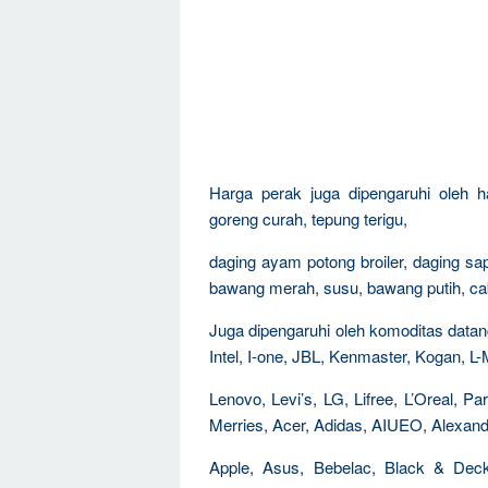
Harga perak juga dipengaruhi oleh h
goreng curah, tepung terigu,
daging ayam potong broiler, daging sap
bawang merah, susu, bawang putih, caba
Juga dipengaruhi oleh komoditas datang 
Intel, I-one, JBL, Kenmaster, Kogan, L
Lenovo, Levi’s, LG, Lifree, L’Oreal, 
Merries, Acer, Adidas, AIUEO, Alexandr
Apple, Asus, Bebelac, Black & Decke