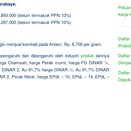
urabaya:
Peluan
Kerja 
2.850.000 (belum termasuk PPN 10%)
5.297.000 (belum termasuk PPN 10%)
Daftar
 ingin menjual kembali pada Antam: Rp. 6.700 per gram.
Probol
pengaruhi dan dipengaruhi oleh industri
produk
lainnya
Daftar
harga Chamsah, harga Perak murni, harga FG DINAR ¼,
Denpas
 DINAR 2, Au 91,7% harga DINAR ¼, Au 91,7% DINAR
Daftar
 2, Perak Nitrat, harga EPdL – 10, EPdL – 14, EPdL –
Depok 