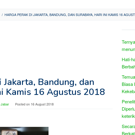
/
HARGA PERAK DI JAKARTA, BANDUNG, DAN SURABAYA, HARI INI KAMIS 16 AGUST
Ternya
menun
Hati-h
Berba
Temuan
i Jakarta, Bandung, dan
Biasa 
Ini Kamis 16 Agustus 2018
Kekeb
Peneli
 Jabar
Posted on
16 August 2018
Diperl
keteri
Secara
Berkat