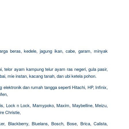
arga beras, kedele, jagung ikan, cabe, garam, minyak
i, telor ayam kampung telur ayam ras negeri, gula pasir,
i, mie instan, kacang tanah, dan ubi ketela pohon.
elektronik dan rumah tangga seperti Hitachi, HP, Infinix,
-Men,
Paris, Lock n Lock, Mamypoko, Maxim, Maybelline, Meizu,
e Christie,
r, Blackberry, Bluelans, Bosch, Bose, Brica, Calista,