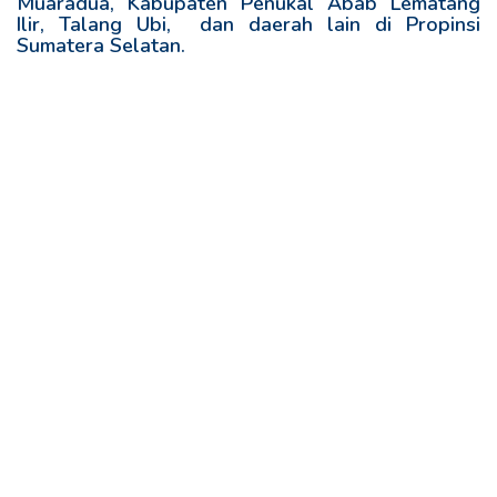
Muaradua, Kabupaten Penukal Abab Lematang
Ilir, Talang Ubi, dan daerah lain di Propinsi
Sumatera Selatan.
R
e
l
a
t
e
d
p
o
s
t
s
: