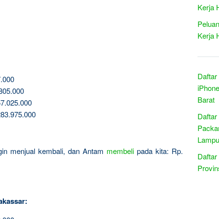
Kerja 
Peluan
Kerja 
Daftar
.000
iPhone
805.000
Barat
7.025.000
83.975.000
Daftar
Packar
Lampu
ingin menjual kembali, dan Antam
membeli
pada kita: Rp.
Daftar
Provin
akassar: