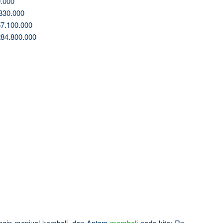
.000
830.000
7.100.000
84.800.000
 ingin menjual kembali, dan Antam
membeli
pada kita: Rp.