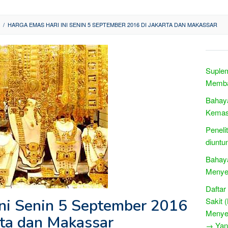
/
HARGA EMAS HARI INI SENIN 5 SEPTEMBER 2016 DI JAKARTA DAN MAKASSAR
Suple
Memba
Bahaya
Kemas
Peneli
diuntu
Bahay
Menye
Daftar
Ini Senin 5 September 2016
Sakit 
Menye
rta dan Makassar
→ Yang