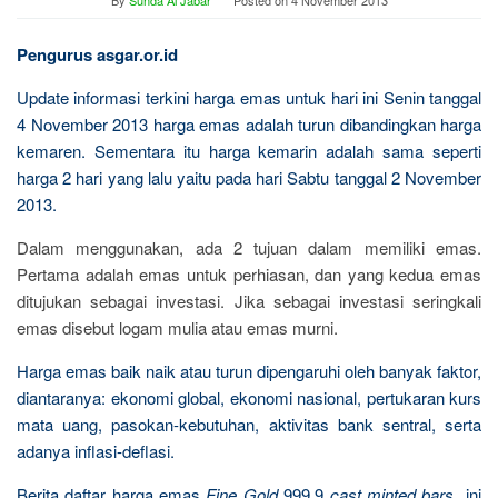
By
Sunda Al Jabar
Posted on
4 November 2013
Pengurus asgar.or.id
Update informasi terkini harga emas untuk hari ini Senin tanggal
4 November 2013 harga emas adalah turun dibandingkan harga
kemaren. Sementara itu harga kemarin adalah sama seperti
harga 2 hari yang lalu yaitu pada hari Sabtu tanggal 2 November
2013.
Dalam menggunakan, ada 2 tujuan dalam memiliki emas.
Pertama adalah emas untuk perhiasan, dan yang kedua emas
ditujukan sebagai investasi. Jika sebagai investasi seringkali
emas disebut logam mulia atau emas murni.
Harga emas baik naik atau turun dipengaruhi oleh banyak faktor,
diantaranya: ekonomi global, ekonomi nasional, pertukaran kurs
mata uang, pasokan-kebutuhan, aktivitas bank sentral, serta
adanya inflasi-deflasi.
Berita daftar harga emas
Fine Gold
999.9
cast minted bars
ini