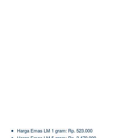
Harga Emas LM 1 gram: Rp. 523.000
Harga Emas LM 5 gram: Rp. 2.470.000