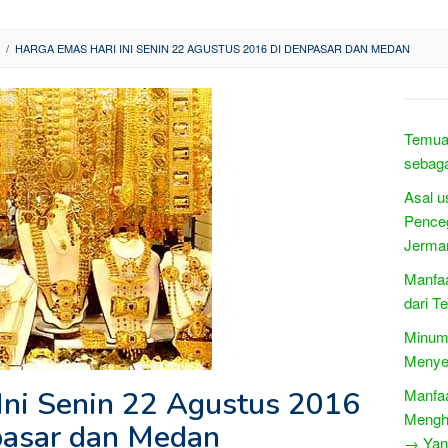
/
HARGA EMAS HARI INI SENIN 22 AGUSTUS 2016 DI DENPASAR DAN MEDAN
Temua
sebag
Asal u
Pence
Jerma
Manfaa
dari T
Minum 
Menye
Ini Senin 22 Agustus 2016
Manfaa
Menghi
pasar dan Medan
→ Yang