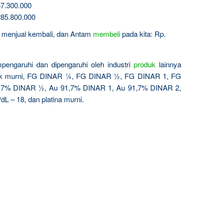
7.300.000
85.800.000
in menjual kembali, dan Antam
membeli
pada kita: Rp.
pengaruhi dan dipengaruhi oleh industri
produk
lainnya
rak murni, FG DINAR ¼, FG DINAR ½, FG DINAR 1, FG
,7% DINAR ½, Au 91,7% DINAR 1, Au 91,7% DINAR 2,
dL – 18, dan platina murni.