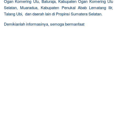
Ogan Komering Ulu, Baturaja, Kabupaten Ogan Komering Ulu
Selatan, Muaradua, Kabupaten Penukal Abab Lematang Ilir,
Talang Ubi, dan daerah lain di Propinsi Sumatera Selatan.
Demikianlah informasinya, semoga bermanfaat
R
e
l
a
t
e
d
p
o
s
t
s
: