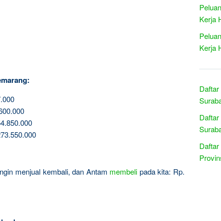
Peluan
Kerja 
Peluan
Kerja 
emarang:
Daftar
.000
Suraba
600.000
Daftar
4.850.000
Suraba
73.550.000
Daftar
Provin
a ingin menjual kembali, dan Antam
membeli
pada kita: Rp.