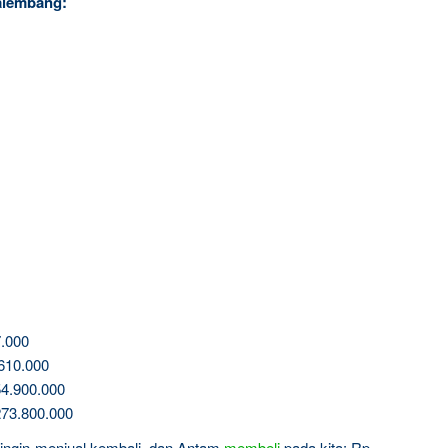
alembang:
.000
610.000
4.900.000
73.800.000
a ingin menjual kembali, dan Antam
membeli
pada kita: Rp.