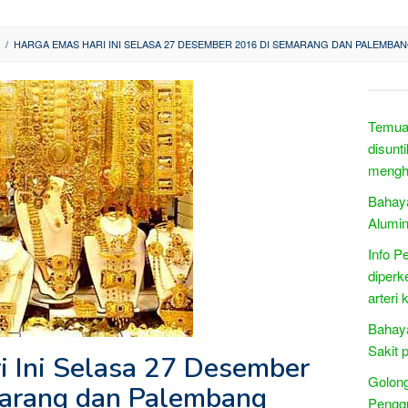
/
HARGA EMAS HARI INI SELASA 27 DESEMBER 2016 DI SEMARANG DAN PALEMBA
Temuan
disunt
menghe
Bahay
Alumi
Info Pe
diperk
arteri
Bahay
Sakit 
 Ini Selasa 27 Desember
Golong
arang dan Palembang
Pengg