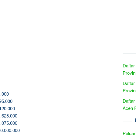
Daftar
Provin
Daftar
Provin
.000
Daftar
95.000
Aceh 
120.000
.625.000
.075.000
0.000.000
Peluan