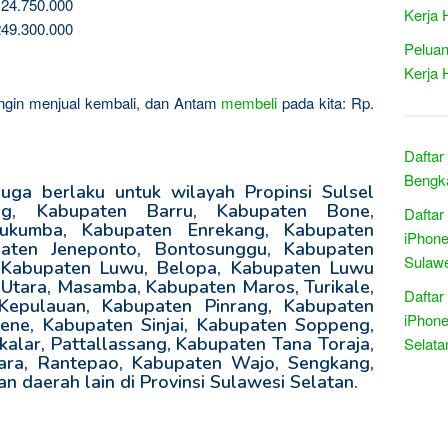
24.750.000
Kerja 
49.300.000
Peluan
Kerja 
 ingin menjual kembali, dan Antam
membeli
pada kita: Rp.
Daftar
Bengka
ga berlaku untuk wilayah Propinsi Sulsel
ng, Kabupaten Barru, Kabupaten Bone,
Daftar
ukumba, Kabupaten Enrekang, Kabupaten
iPhone
aten Jeneponto, Bontosunggu, Kabupaten
Sulawe
, Kabupaten Luwu, Belopa, Kabupaten Luwu
 Utara, Masamba, Kabupaten Maros, Turikale,
Daftar
epulauan, Kabupaten Pinrang, Kabupaten
iPhone
ene, Kabupaten Sinjai, Kabupaten Soppeng,
lar, Pattallassang, Kabupaten Tana Toraja,
Selata
ara, Rantepao, Kabupaten Wajo, Sengkang,
n daerah lain di Provinsi Sulawesi Selatan.