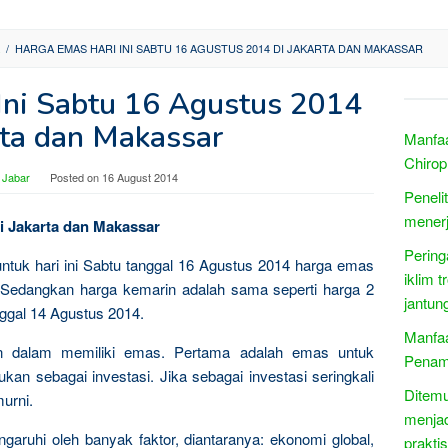
/
HARGA EMAS HARI INI SABTU 16 AGUSTUS 2014 DI JAKARTA DAN MAKASSAR
Ini Sabtu 16 Agustus 2014
rta dan Makassar
Manfaa
Chirop
 Jabar
Posted on
16 August 2014
Peneli
menerj
di Jakarta dan Makassar
Pering
untuk hari ini Sabtu tanggal 16 Agustus 2014 harga emas
iklim 
Sedangkan harga kemarin adalah sama seperti harga 2
jantun
nggal 14 Agustus 2014.
Manfaa
n dalam memiliki emas. Pertama adalah emas untuk
Penam
kan sebagai investasi. Jika sebagai investasi seringkali
Ditemu
urni.
menja
garuhi oleh banyak faktor, diantaranya: ekonomi global,
prakti