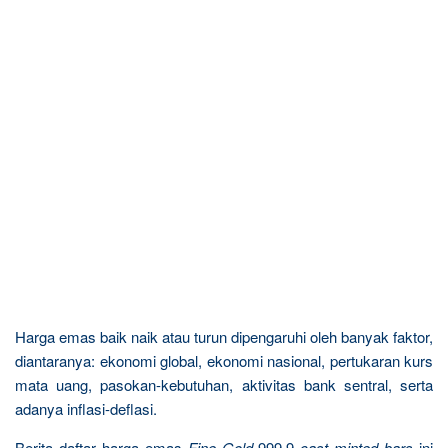
Harga emas baik naik atau turun dipengaruhi oleh banyak faktor,
diantaranya: ekonomi global, ekonomi nasional, pertukaran kurs
mata uang, pasokan-kebutuhan, aktivitas bank sentral, serta
adanya inflasi-deflasi.
Berita daftar harga emas
Fine Gold
999.9
cast minted bars
ini