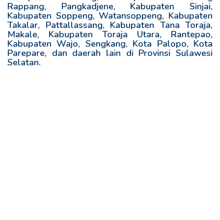
Rappang, Pangkadjene, Kabupaten Sinjai,
Kabupaten Soppeng, Watansoppeng, Kabupaten
Takalar, Pattallassang, Kabupaten Tana Toraja,
Makale, Kabupaten Toraja Utara, Rantepao,
Kabupaten Wajo, Sengkang, Kota Palopo, Kota
Parepare, dan daerah lain di Provinsi Sulawesi
Selatan.
R
e
l
a
t
e
d
p
o
s
t
s
: