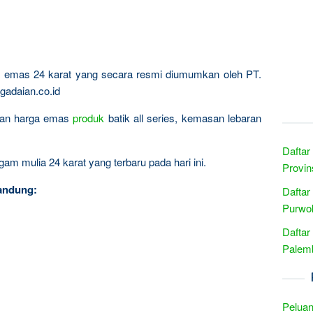
ta emas 24 karat yang secara resmi diumumkan oleh PT.
gadaian.co.id
ingan harga emas
produk
batik all series, kemasan lebaran
Daftar
am mulia 24 karat yang terbaru pada hari ini.
Provins
andung:
Daftar
Purwok
Daftar
Palemb
Peluan