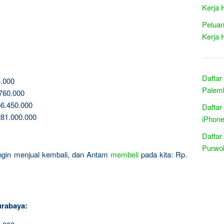
Kerja 
Peluan
Kerja 
Daftar
.000
Palemb
760.000
6.450.000
Daftar
81.000.000
iPhone
Daftar
Purwok
 ingin menjual kembali, dan Antam
membeli
pada kita: Rp.
urabaya: