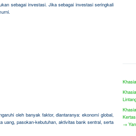
kan sebagai investasi. Jika sebagai investasi seringkali
urni.
Khasi
Khasia
Lintan
Khasia
garuhi oleh banyak faktor, diantaranya: ekonomi global,
Kertas
a uang, pasokan-kebutuhan, aktivitas bank sentral, serta
→ Yang