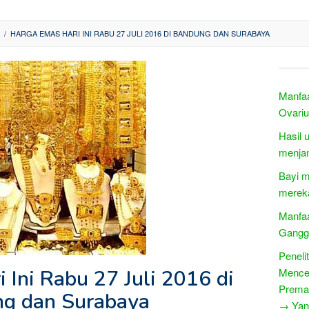
/
HARGA EMAS HARI INI RABU 27 JULI 2016 DI BANDUNG DAN SURABAYA
Manfaa
Ovari
Hasil 
menjan
Bayi m
mereka
Manfa
Gangg
Peneli
 Ini Rabu 27 Juli 2016 di
Mence
Prema
g dan Surabaya
→ Yang