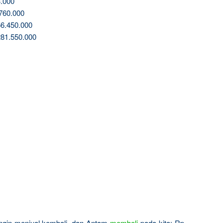
.000
760.000
6.450.000
81.550.000
 ingin menjual kembali, dan Antam
membeli
pada kita: Rp.