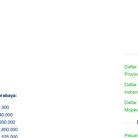
Daftar
Provin
Daftar
Indram
urabaya:
Daftar
.000
Mojoke
40.000
200.000
.850.000
Peluan
.525.000