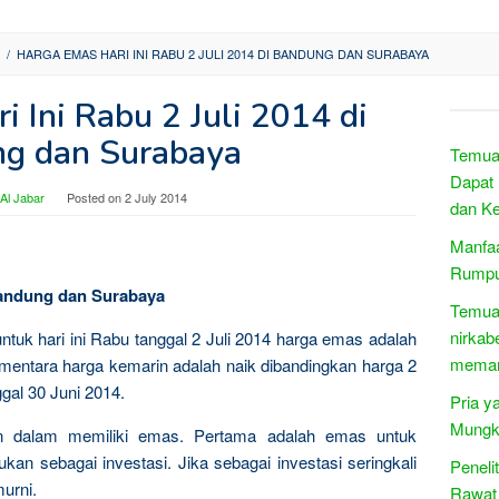
/
HARGA EMAS HARI INI RABU 2 JULI 2014 DI BANDUNG DAN SURABAYA
 Ini Rabu 2 Juli 2014 di
g dan Surabaya
Temuan
Dapat
Al Jabar
Posted on
2 July 2014
dan Ke
Manfaa
Rumpu
 Bandung dan Surabaya
Temuan
nirkab
ntuk hari ini Rabu tanggal 2 Juli 2014 harga emas adalah
memant
mentara harga kemarin adalah naik dibandingkan harga 2
ggal 30 Juni 2014.
Pria y
Mungk
n dalam memiliki emas. Pertama adalah emas untuk
kan sebagai investasi. Jika sebagai investasi seringkali
Peneli
urni.
Rawat 