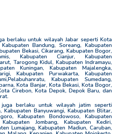
 berlaku untuk wilayah Jabar seperti Kota
, Kabupaten Bandung, Soreang, Kabupaten
upaten Bekasi, Cikarang, Kabupaten Bogor,
amis, Kabupaten Cianjur, Kabupaten
rut, Tarogong Kidul, Kabupaten Indramayu,
paten Kuningan, Kabupaten Majalengka,
rigi, Kabupaten Purwakarta, Kabupaten
mi,Pelabuhanratu, Kabupaten Sumedang,
arna, Kota Banjar, Kota Bekasi, Kota Bogor,
Kota Cirebon, Kota Depok, Depok Baru, dan
rat.
uga berlaku untuk wilayah jatim seperti
 Kabupaten Banyuwangi, Kabupaten Blitar,
egoro, Kabupaten Bondowoso, Kabupaten
 Kabupaten Jombang, Kabupaten Kediri,
ten Lumajang, Kabupaten Madiun, Caruban,
n Malang, Kepanjen, Kabupaten Mojokerto,