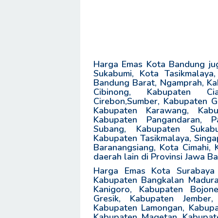
Harga Emas Kota Bandung juga
Sukabumi, Kota Tasikmalaya
Bandung Barat, Ngamprah, Kab
Cibinong, Kabupaten Ci
Cirebon,Sumber, Kabupaten Ga
Kabupaten Karawang, Kabu
Kabupaten Pangandaran, Pa
Subang, Kabupaten Sukabu
Kabupaten Tasikmalaya, Singap
Baranangsiang, Kota Cimahi, 
daerah lain di Provinsi Jawa Ba
Harga Emas Kota Surabaya j
Kabupaten Bangkalan Madura,
Kanigoro, Kabupaten Bojon
Gresik, Kabupaten Jember,
Kabupaten Lamongan, Kabupa
Kabupaten Magetan, Kabupate