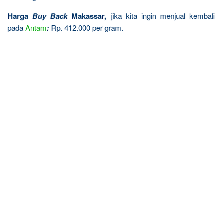
Harga
Buy Back
Makassar
,
jika kita ingin menjual kembali
pada
Antam
:
Rp. 412.000 per gram.
R
e
l
a
t
e
d
p
o
s
t
s
: