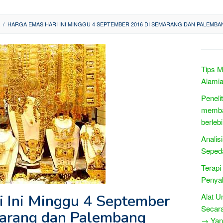
/
HARGA EMAS HARI INI MINGGU 4 SEPTEMBER 2016 DI SEMARANG DAN PALEMB
Tips M
Alamia
Peneli
memba
berleb
Analis
Sepeda
Terap
Penyak
 Ini Minggu 4 September
Alat U
Secar
arang dan Palembang
→ Yang