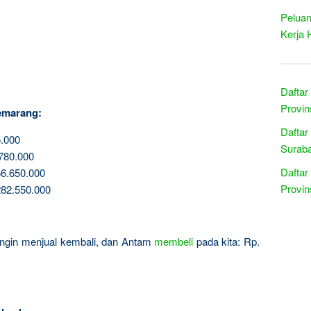
Peluan
Kerja 
Daftar
Provin
emarang:
Daftar
.000
Suraba
780.000
Daftar
6.650.000
Provin
82.550.000
a ingin menjual kembali, dan Antam
membeli
pada kita: Rp.