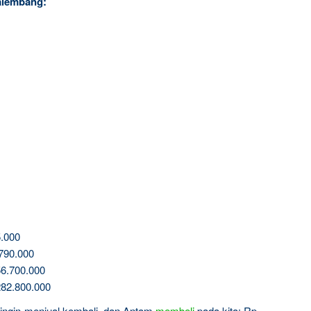
alembang:
.000
790.000
6.700.000
82.800.000
a ingin menjual kembali, dan Antam
membeli
pada kita: Rp.