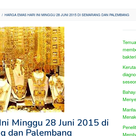
/
HARGA EMAS HARI INI MINGGU 28 JUNI 2015 DI SEMARANG DAN PALEMBANG
Temuan
member
bakteri
Keruta
diagno
seseo
Bahaya
Menye
Manfaa
Menak
Ini Minggu 28 Juni 2015 di
Peneli
g dan Palembang
Memba