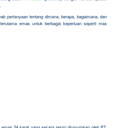
.
wab pertanyaan tentang dimana, berapa, bagaimana, dan
terutama emas untuk berbagai keperluan seperti mas
ta emas 24 karat yang secara resmi diumumkan oleh PT.