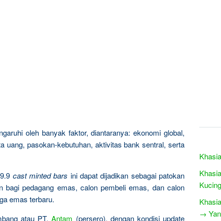
garuhi oleh banyak faktor, diantaranya: ekonomi global,
a uang, pasokan-kebutuhan, aktivitas bank sentral, serta
Khasia
Khasia
9.9
cast minted bars
ini dapat dijadikan sebagai patokan
Kucing
n bagi pedagang emas, calon pembeli emas, dan calon
rga emas terbaru.
Khasia
→ Yang
ambang atau PT.
Antam
(persero), dengan kondisi update