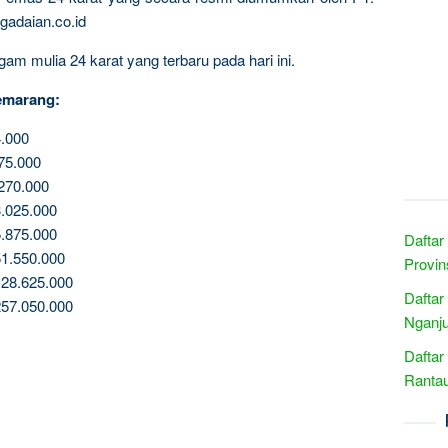
gadaian.co.id
am mulia 24 karat yang terbaru pada hari ini.
emarang:
.000
75.000
270.000
.025.000
.875.000
Daftar
1.550.000
Provin
28.625.000
Daftar
57.050.000
Nganju
Daftar
Rantau