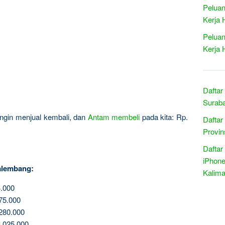
Peluan
Kerja 
Peluan
Kerja 
Daftar
Suraba
a ingin menjual kembali, dan
Antam
membeli
pada kita: Rp.
Daftar
Provin
Daftar
iPhone
alembang:
Kalima
.000
75.000
280.000
.025.000