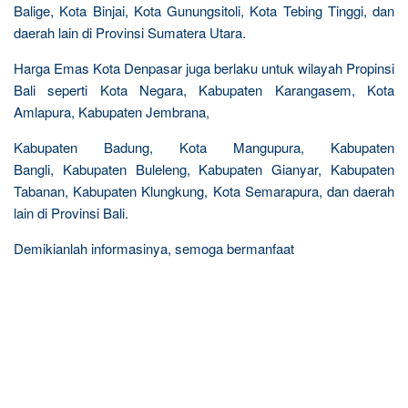
Balige, Kota Binjai, Kota Gunungsitoli, Kota Tebing Tinggi, dan
daerah lain di Provinsi Sumatera Utara.
Harga Emas Kota Denpasar juga berlaku untuk wilayah Propinsi
Bali seperti Kota Negara, Kabupaten Karangasem, Kota
Amlapura, Kabupaten Jembrana,
Kabupaten Badung, Kota Mangupura, Kabupaten
Bangli, Kabupaten Buleleng, Kabupaten Gianyar, Kabupaten
Tabanan, Kabupaten Klungkung, Kota Semarapura, dan daerah
lain di Provinsi Bali.
Demikianlah informasinya, semoga bermanfaat
R
e
l
a
t
e
d
p