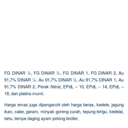
FG DINAR ¼, FG DINAR ½, FG DINAR 1, FG DINAR 2, Au
91,7% DINAR ¼, Au 91,7% DINAR ½, Au 91,7% DINAR 1, Au
91,7% DINAR 2, Perak Nitrat, EPdL – 10, EPdL – 14, EPdL –
18, dan platina murni.
Harga emas juga dipengaruhi oleh harga beras, kedele, jagung
ikan, cabe, garam, minyak goreng curah, tepung terigu, kedelai,
tahu, tempe daging ayam potong broiler,