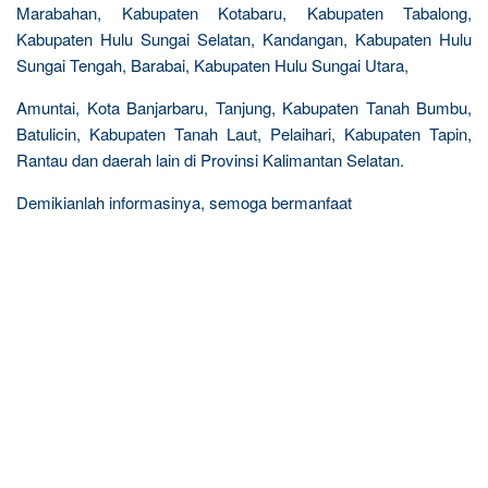
Marabahan, Kabupaten Kotabaru, Kabupaten Tabalong,
Kabupaten Hulu Sungai Selatan, Kandangan, Kabupaten Hulu
Sungai Tengah, Barabai, Kabupaten Hulu Sungai Utara,
Amuntai, Kota Banjarbaru, Tanjung, Kabupaten Tanah Bumbu,
Batulicin, Kabupaten Tanah Laut, Pelaihari, Kabupaten Tapin,
Rantau dan daerah lain di Provinsi Kalimantan Selatan.
Demikianlah informasinya, semoga bermanfaat
R
e
l
a
t
e
d
p
o
s
t
s
: