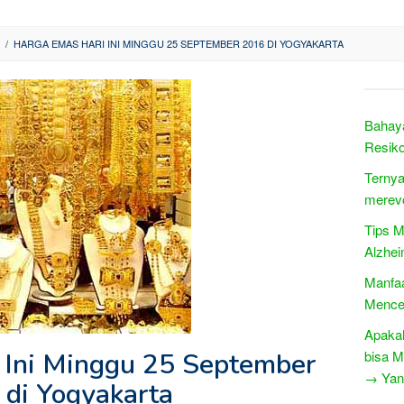
/
HARGA EMAS HARI INI MINGGU 25 SEPTEMBER 2016 DI YOGYAKARTA
Bahaya
Resiko
Ternya
merevo
Tips M
Alzhei
Manfaa
Mence
Apakah
 Ini Minggu 25 September
bisa 
→ Yang
 di Yogyakarta