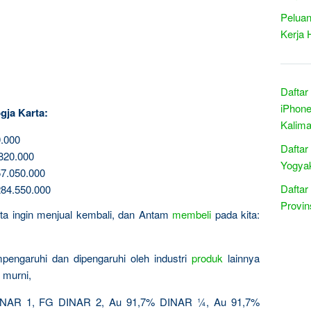
Peluan
Kerja 
Daftar
iPhone
gja Karta:
Kalima
.000
Daftar
820.000
Yogyak
7.050.000
Daftar
84.550.000
Provin
kita ingin menjual kembali, dan Antam
membeli
pada kita:
pengaruhi dan dipengaruhi oleh industri
produk
lainnya
 murni,
AR 1, FG DINAR 2, Au 91,7% DINAR ¼, Au 91,7%