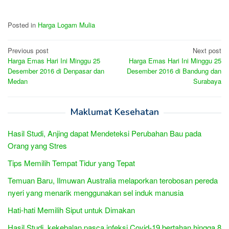
Posted in
Harga Logam Mulia
Post
Previous post
Next post
Harga Emas Hari Ini Minggu 25
Harga Emas Hari Ini Minggu 25
navigation
Desember 2016 di Denpasar dan
Desember 2016 di Bandung dan
Medan
Surabaya
Maklumat Kesehatan
Hasil Studi, Anjing dapat Mendeteksi Perubahan Bau pada
Orang yang Stres
Tips Memilih Tempat Tidur yang Tepat
Temuan Baru, Ilmuwan Australia melaporkan terobosan pereda
nyeri yang menarik menggunakan sel induk manusia
Hati-hati Memilih Siput untuk Dimakan
Hasil Studi, kekebalan pasca infeksi Covid-19 bertahan hingga 8