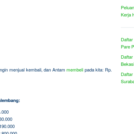
Peluan
Kerja 
Daftar
Pare P
Daftar
Bekasi
a ingin menjual kembali, dan Antam
membeli
pada kita: Rp.
Daftar
Suraba
alembang:
.000
30.000
190.000
.800.000