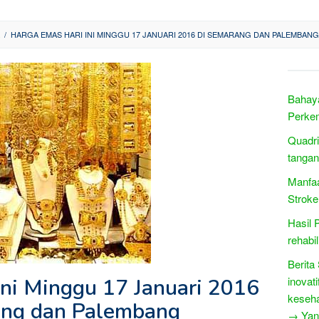
/
HARGA EMAS HARI INI MINGGU 17 JANUARI 2016 DI SEMARANG DAN PALEMBANG
Bahay
Perke
Quadri
tangan
Manfa
Stroke
Hasil 
rehabi
Berita
Ini Minggu 17 Januari 2016
inovat
keseh
ang dan Palembang
→ Yang