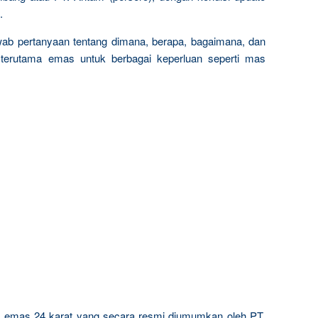
.
wab pertanyaan tentang dimana, berapa, bagaimana, dan
terutama emas untuk berbagai keperluan seperti mas
ta emas 24 karat yang secara resmi diumumkan oleh PT.