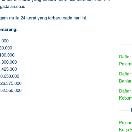
gadaian.co.id
am mulia 24 karat yang terbaru pada hari ini.
emarang:
.000
30.000
180.000
Daftar
.800.000
Palemb
.425.000
Daftar
0.650.000
Banjar
26.375.000
52.550.000
Daftar
Kebum
Peluan
Kerja 