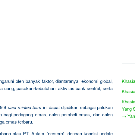
garuhi oleh banyak faktor, diantaranya: ekonomi global,
Khasia
a uang, pasokan-kebutuhan, aktivitas bank sentral, serta
Khasia
Khasia
9.9
cast minted bars
ini dapat dijadikan sebagai patokan
Yang S
n bagi pedagang emas, calon pembeli emas, dan calon
→ Yang
rga emas terbaru.
mbang atau PT. Antam (persero), dengan kondisi update