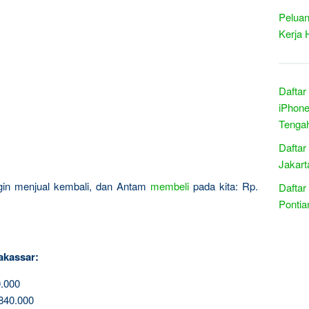
Peluan
Kerja 
Daftar
iPhone
Tenga
Daftar
Jakart
ingin menjual kembali, dan Antam
membeli
pada kita: Rp.
Daftar
Pontia
akassar:
.000
840.000