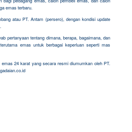
n bagi pedagang emas, calon pembeli emas, dan calon
rga emas terbaru.
mbang atau PT. Antam (persero), dengan kondisi update
.
wab pertanyaan tentang dimana, berapa, bagaimana, dan
terutama emas untuk berbagai keperluan seperti mas
ta emas 24 karat yang secara resmi diumumkan oleh PT.
gadaian.co.id