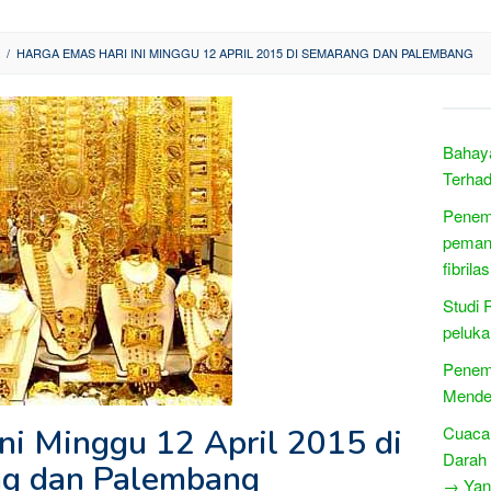
/
HARGA EMAS HARI INI MINGGU 12 APRIL 2015 DI SEMARANG DAN PALEMBANG
Bahay
Terha
Penem
peman
fibrila
Studi 
peluka
Penemu
Mende
ni Minggu 12 April 2015 di
Cuaca
Darah
g dan Palembang
→ Yang