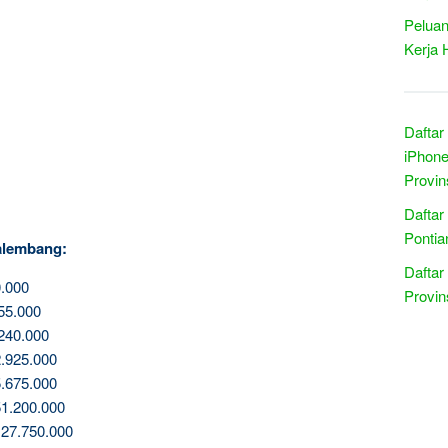
Peluan
Kerja 
Daftar
iPhone
Provin
Daftar
Pontia
alembang:
Daftar
.000
Provin
55.000
240.000
.925.000
.675.000
1.200.000
27.750.000