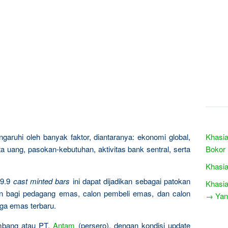
garuhi oleh banyak faktor, diantaranya: ekonomi global,
Khasia
a uang, pasokan-kebutuhan, aktivitas bank sentral, serta
Bokor
Khasia
9.9
cast minted bars
ini dapat dijadikan sebagai patokan
Khasia
n bagi pedagang emas, calon pembeli emas, dan calon
→ Yang
rga emas terbaru.
ambang atau PT.
Antam
(persero), dengan kondisi update