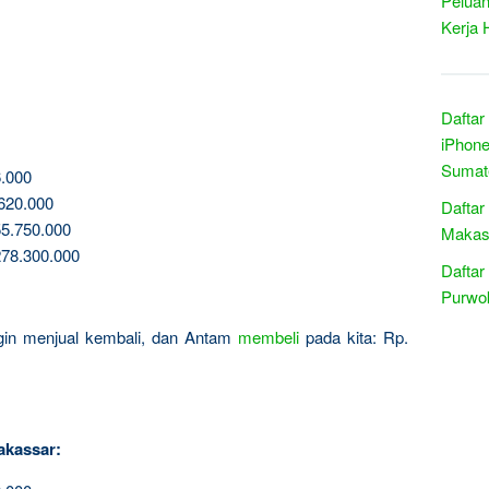
Peluan
Kerja 
Daftar
iPhone
Sumate
.000
620.000
Daftar
5.750.000
Makass
78.300.000
Daftar
Purwok
ingin menjual kembali, dan Antam
membeli
pada kita: Rp.
akassar: