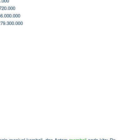
.000
720.000
6.000.000
79.300.000
 ingin menjual kembali, dan Antam
membeli
pada kita: Rp.