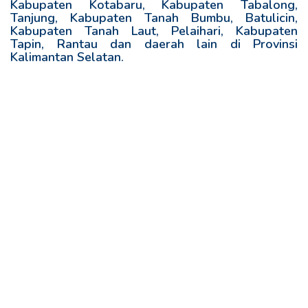
Kabupaten Kotabaru, Kabupaten Tabalong,
Tanjung, Kabupaten Tanah Bumbu, Batulicin,
Kabupaten Tanah Laut, Pelaihari, Kabupaten
Tapin, Rantau dan daerah lain di Provinsi
Kalimantan Selatan.
R
e
l
a
t
e
d
p
o
s
t
s
: