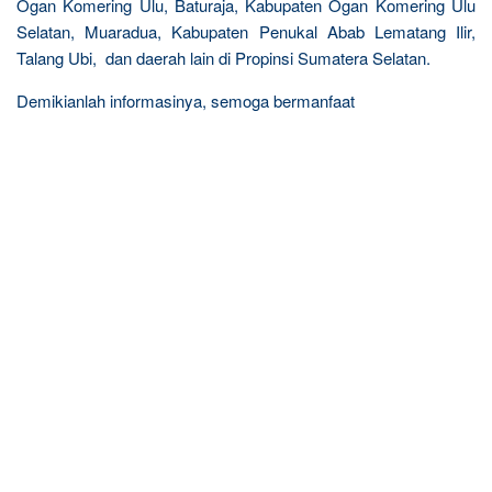
Ogan Komering Ulu, Baturaja, Kabupaten Ogan Komering Ulu
Selatan, Muaradua, Kabupaten Penukal Abab Lematang Ilir,
Talang Ubi, dan daerah lain di Propinsi Sumatera Selatan.
Demikianlah informasinya, semoga bermanfaat
R
e
l
a
t
e
d
p
o
s
t
s
: