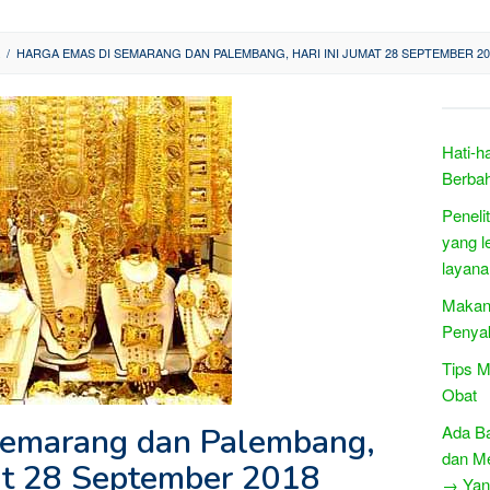
/
HARGA EMAS DI SEMARANG DAN PALEMBANG, HARI INI JUMAT 28 SEPTEMBER 20
Hati-h
Berba
Peneli
yang l
layana
Makan
Penyak
Tips 
Obat
Semarang dan Palembang,
Ada B
dan Me
mat 28 September 2018
→ Yang