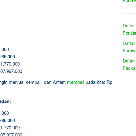
Kerja 
Daftar
Pontia
Daftar
.000
Karawa
286.000
Daftar
1.770.000
Packar
07.997.000
 ingin menjual kembali, dan Antam
membeli
pada kita: Rp.
edan:
.000
286.000
1.770.000
07.997.000