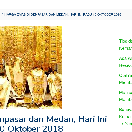
/
HARGA EMAS DI DENPASAR DAN MEDAN, HARI INI RABU 10 OKTOBER 2018
Tips d
Kemam
Ada Al
Resiko
Olahr
Memba
Manfaa
Membe
Bahaya
npasar dan Medan, Hari Ini
Kemas
→ Yang
0 Oktober 2018