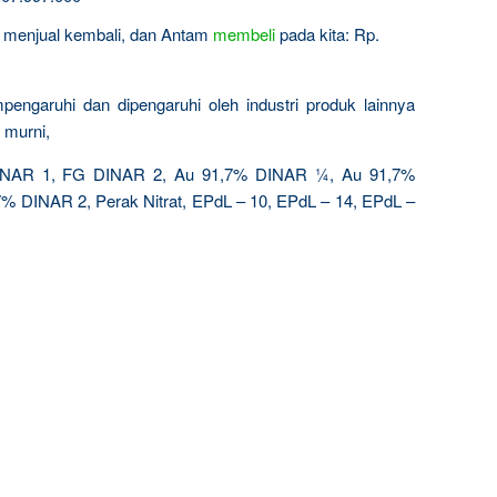
in menjual kembali, dan Antam
membeli
pada kita: Rp.
engaruhi dan dipengaruhi oleh industri produk lainnya
 murni,
AR 1, FG DINAR 2, Au 91,7% DINAR ¼, Au 91,7%
 DINAR 2, Perak Nitrat, EPdL – 10, EPdL – 14, EPdL –