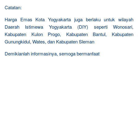
Catatan:
Harga Emas Kota Yogyakarta juga berlaku untuk wilayah
Daerah Istimewa Yogyakarta (DIY) seperti Wonosari,
Kabupaten Kulon Progo, Kabupaten Bantul, Kabupaten
Gunungkidul, Wates, dan Kabupaten Sleman
Demikianlah informasinya, semoga bermanfaat
R
e
l
a
t
e
d
p
o
s
t
s
: