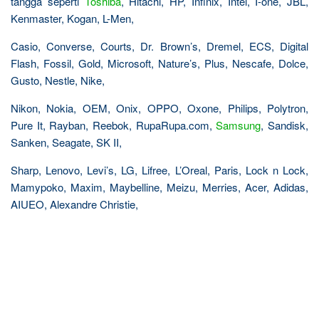
tangga seperti
Toshiba
, Hitachi, HP, Infinix, Intel, I-one, JBL,
Kenmaster, Kogan, L-Men,
Casio, Converse, Courts, Dr. Brown’s, Dremel, ECS, Digital
Flash, Fossil, Gold, Microsoft, Nature’s, Plus, Nescafe, Dolce,
Gusto, Nestle, Nike,
Nikon, Nokia, OEM, Onix, OPPO, Oxone, Philips, Polytron,
Pure It, Rayban, Reebok, RupaRupa.com,
Samsung
, Sandisk,
Sanken, Seagate, SK II,
Sharp, Lenovo, Levi’s, LG, Lifree, L’Oreal, Paris, Lock n Lock,
Mamypoko, Maxim, Maybelline, Meizu, Merries, Acer, Adidas,
AIUEO, Alexandre Christie,