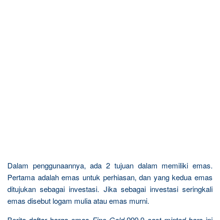
Dalam penggunaannya, ada 2 tujuan dalam memiliki emas.
Pertama adalah emas untuk perhiasan, dan yang kedua emas
ditujukan sebagai investasi. Jika sebagai investasi seringkali
emas disebut logam mulia atau emas murni.
Berita daftar harga emas
Fine Gold
999.9
cast minted bars
ini