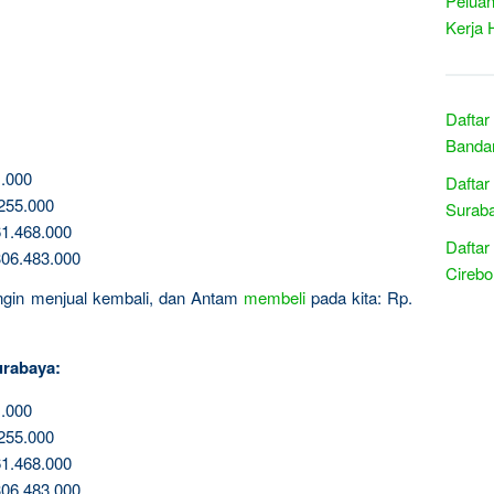
Peluan
Kerja 
Daftar
Banda
.000
Daftar
255.000
Suraba
1.468.000
Daftar
06.483.000
Cirebo
 ingin menjual kembali, dan Antam
membeli
pada kita: Rp.
urabaya:
.000
255.000
1.468.000
06.483.000