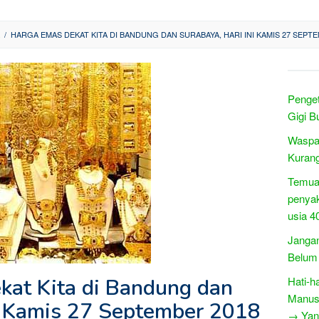
/
HARGA EMAS DEKAT KITA DI BANDUNG DAN SURABAYA, HARI INI KAMIS 27 SEPT
Penget
Gigi 
Waspad
Kurang
Temua
penyak
usia 4
Jangan
Belum 
at Kita di Bandung dan
Hati-h
Manus
ni Kamis 27 September 2018
→ Yang