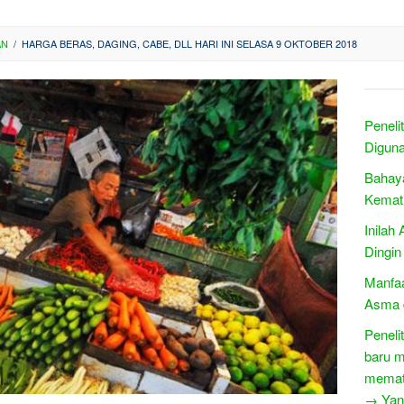
AN
/
HARGA BERAS, DAGING, CABE, DLL HARI INI SELASA 9 OKTOBER 2018
Peneli
Diguna
Bahay
Kemat
Inilah
Dingi
Manfaa
Asma d
Peneli
baru m
memati
→ Yang