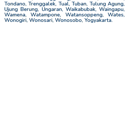
Tondano, Trenggalek, Tual, Tuban, Tulung Agung,
Ujung Berung, Ungaran, Waikabubak, Waingapu,
Wamena, Watampone, Watansoppeng, Wates,
Wonogiri, Wonosari, Wonosobo, Yogyakarta.
R
e
l
a
t
e
d
p
o
s
t
s
: