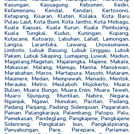
Kasungan, Kayuagung, Kebumen, Kediri,
Kefamenanu, Kendal, Kendari, Kertosono,
Ketapang, Kisaran, Klaten, Kolaka, Kota Baru
Pulau Laut, Kota Bumi, Kota Jantho, Kota Mobagu,
Kuala Kapuas, Kuala Kurun, Kuala Pembuang,
Kuala Tungkal, Kudus, Kuningan, Kupang,
Kutacane, Kutoarjo, Labuhan, Lahat, Lamongan,
Langsa, Larantuka, Lawang, Lhoseumawe,
Limboto, Lubuk Basung, Lubuk Linggau, Lubuk
Pakam, Lubuk Sikaping, Lumajang, Luwuk, Madiun,
Magelang,Magetan, Majalengka, Majene, Makale,
Makassar, Malang, Mamuju, Manna, Manokwari,
Marabahan, Maros, Martapura, Masohi, Mataram,
Maumere, Medan, Mempawah, Menado, Mentok,
Merauke, Metro, Meulaboh, Mojokerto, Muara
Bulian, Muara Bungo, Muara Enim, Muara Teweh,
Muaro Sijunjung, Muntilan, Nabire, Negara,
Nganjuk, Ngawi, Nunukan, Pacitan, Padang,
Padang Panjang, Padang Sidempuan, Pagaralam,
Painan, Palangkaraya, Palembang, Palopo, Palu,
Pamekasan, Pandeglang, Pangkajene, Pangkajene
Sidenreng, Pangkalan bun, Pangkalpinang,
Panyabungan, Pare, Parepare, Pariaman,