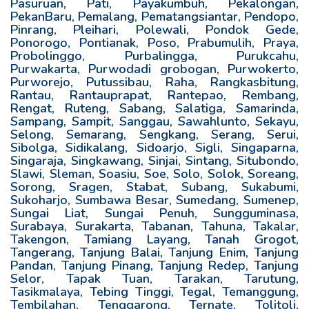
Pasuruan, Pati, Payakumbuh, Pekalongan,
PekanBaru, Pemalang, Pematangsiantar, Pendopo,
Pinrang, Pleihari, Polewali, Pondok Gede,
Ponorogo, Pontianak, Poso, Prabumulih, Praya,
Probolinggo, Purbalingga, Purukcahu,
Purwakarta, Purwodadi grobogan, Purwokerto,
Purworejo, Putussibau, Raha, Rangkasbitung,
Rantau, Rantauprapat, Rantepao, Rembang,
Rengat, Ruteng, Sabang, Salatiga, Samarinda,
Sampang, Sampit, Sanggau, Sawahlunto, Sekayu,
Selong, Semarang, Sengkang, Serang, Serui,
Sibolga, Sidikalang, Sidoarjo, Sigli, Singaparna,
Singaraja, Singkawang, Sinjai, Sintang, Situbondo,
Slawi, Sleman, Soasiu, Soe, Solo, Solok, Soreang,
Sorong, Sragen, Stabat, Subang, Sukabumi,
Sukoharjo, Sumbawa Besar, Sumedang, Sumenep,
Sungai Liat, Sungai Penuh, Sungguminasa,
Surabaya, Surakarta, Tabanan, Tahuna, Takalar,
Takengon, Tamiang Layang, Tanah Grogot,
Tangerang, Tanjung Balai, Tanjung Enim, Tanjung
Pandan, Tanjung Pinang, Tanjung Redep, Tanjung
Selor, Tapak Tuan, Tarakan, Tarutung,
Tasikmalaya, Tebing Tinggi, Tegal, Temanggung,
Tembilahan, Tenggarong, Ternate, Tolitoli,