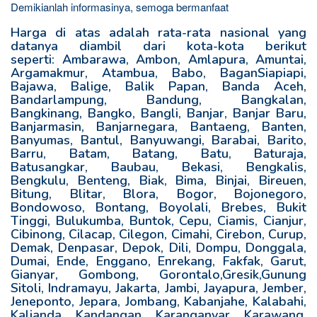
Demikianlah informasinya, semoga bermanfaat
Harga di atas adalah rata-rata nasional yang
datanya diambil dari kota-kota berikut
seperti: Ambarawa, Ambon, Amlapura, Amuntai,
Argamakmur, Atambua, Babo, BaganSiapiapi,
Bajawa, Balige, Balik Papan, Banda Aceh,
Bandarlampung, Bandung, Bangkalan,
Bangkinang, Bangko, Bangli, Banjar, Banjar Baru,
Banjarmasin, Banjarnegara, Bantaeng, Banten,
Banyumas, Bantul, Banyuwangi, Barabai, Barito,
Barru, Batam, Batang, Batu, Baturaja,
Batusangkar, Baubau, Bekasi, Bengkalis,
Bengkulu, Benteng, Biak, Bima, Binjai, Bireuen,
Bitung, Blitar, Blora, Bogor, Bojonegoro,
Bondowoso, Bontang, Boyolali, Brebes, Bukit
Tinggi, Bulukumba, Buntok, Cepu, Ciamis, Cianjur,
Cibinong, Cilacap, Cilegon, Cimahi, Cirebon, Curup,
Demak, Denpasar, Depok, Dili, Dompu, Donggala,
Dumai, Ende, Enggano, Enrekang, Fakfak, Garut,
Gianyar, Gombong, Gorontalo,Gresik,Gunung
Sitoli, Indramayu, Jakarta, Jambi, Jayapura, Jember,
Jeneponto, Jepara, Jombang, Kabanjahe, Kalabahi,
Kalianda, Kandangan, Karanganyar, Karawang,