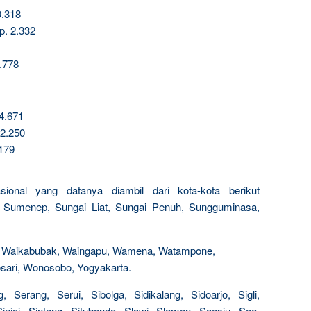
0.318
p. 2.332
.778
14.671
32.250
.179
sional yang datanya diambil dari kota-kota berikut
 Sumenep, Sungai Liat, Sungai Penuh, Sungguminasa,
n, Waikabubak, Waingapu, Wamena, Watampone,
sari, Wonosobo, Yogyakarta.
 Serang, Serui, Sibolga, Sidikalang, Sidoarjo, Sigli,
injai, Sintang, Situbondo, Slawi, Sleman, Soasiu, Soe,