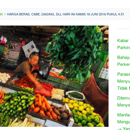
AN
/
HARGA BERAS, CABE, DAGING, DLL HARI INI KAMIS 16 JUNI 2016 PUKUL 4.51
Kabar 
Parki
Bahay
Perke
Paras
Menyu
Tidak 
Ditem
Menye
Manfaa
Mengur
→ Yang