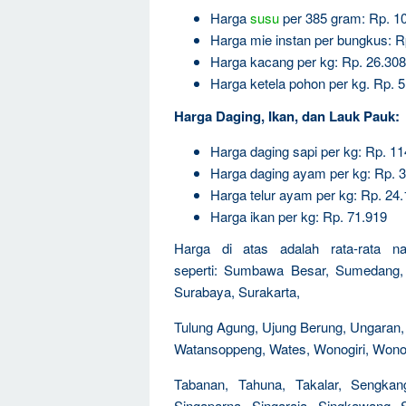
Harga
susu
per 385 gram: Rp. 1
Harga mie instan per bungkus: R
Harga kacang per kg: Rp. 26.308
Harga ketela pohon per kg. Rp. 5
Harga Daging, Ikan, dan Lauk Pauk:
Harga daging sapi per kg: Rp. 1
Harga daging ayam per kg: Rp. 
Harga telur ayam per kg: Rp. 24
Harga ikan per kg: Rp. 71.919
Harga di atas adalah rata-rata na
seperti: Sumbawa Besar, Sumedang,
Surabaya, Surakarta,
Tulung Agung, Ujung Berung, Ungara
Watansoppeng, Wates, Wonogiri, Wono
Tabanan, Tahuna, Takalar, Sengkang,
Singaparna, Singaraja, Singkawang, S