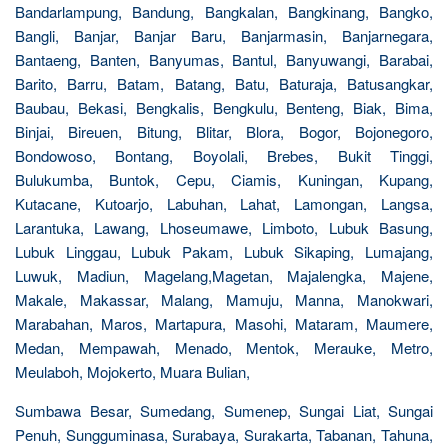
Bandarlampung, Bandung, Bangkalan, Bangkinang, Bangko,
Bangli, Banjar, Banjar Baru, Banjarmasin, Banjarnegara,
Bantaeng, Banten, Banyumas, Bantul, Banyuwangi, Barabai,
Barito, Barru, Batam, Batang, Batu, Baturaja, Batusangkar,
Baubau, Bekasi, Bengkalis, Bengkulu, Benteng, Biak, Bima,
Binjai, Bireuen, Bitung, Blitar, Blora, Bogor, Bojonegoro,
Bondowoso, Bontang, Boyolali, Brebes, Bukit Tinggi,
Bulukumba, Buntok, Cepu, Ciamis, Kuningan, Kupang,
Kutacane, Kutoarjo, Labuhan, Lahat, Lamongan, Langsa,
Larantuka, Lawang, Lhoseumawe, Limboto, Lubuk Basung,
Lubuk Linggau, Lubuk Pakam, Lubuk Sikaping, Lumajang,
Luwuk, Madiun, Magelang,Magetan, Majalengka, Majene,
Makale, Makassar, Malang, Mamuju, Manna, Manokwari,
Marabahan, Maros, Martapura, Masohi, Mataram, Maumere,
Medan, Mempawah, Menado, Mentok, Merauke, Metro,
Meulaboh, Mojokerto, Muara Bulian,
Sumbawa Besar, Sumedang, Sumenep, Sungai Liat, Sungai
Penuh, Sungguminasa, Surabaya, Surakarta, Tabanan, Tahuna,