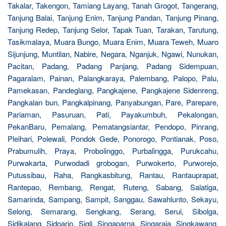
Takalar, Takengon, Tamiang Layang, Tanah Grogot, Tangerang,
Tanjung Balai, Tanjung Enim, Tanjung Pandan, Tanjung Pinang,
Tanjung Redep, Tanjung Selor, Tapak Tuan, Tarakan, Tarutung,
Tasikmalaya, Muara Bungo, Muara Enim, Muara Teweh, Muaro
Sijunjung, Muntilan, Nabire, Negara, Nganjuk, Ngawi, Nunukan,
Pacitan, Padang, Padang Panjang, Padang Sidempuan,
Pagaralam, Painan, Palangkaraya, Palembang, Palopo, Palu,
Pamekasan, Pandeglang, Pangkajene, Pangkajene Sidenreng,
Pangkalan bun, Pangkalpinang, Panyabungan, Pare, Parepare,
Pariaman, Pasuruan, Pati, Payakumbuh, Pekalongan,
PekanBaru, Pemalang, Pematangsiantar, Pendopo, Pinrang,
Pleihari, Polewali, Pondok Gede, Ponorogo, Pontianak, Poso,
Prabumulih, Praya, Probolinggo, Purbalingga, Purukcahu,
Purwakarta, Purwodadi grobogan, Purwokerto, Purworejo,
Putussibau, Raha, Rangkasbitung, Rantau, Rantauprapat,
Rantepao, Rembang, Rengat, Ruteng, Sabang, Salatiga,
Samarinda, Sampang, Sampit, Sanggau, Sawahlunto, Sekayu,
Selong, Semarang, Sengkang, Serang, Serui, Sibolga,
Sidikalang, Sidoarjo, Sigli, Singaparna, Singaraja, Singkawang,