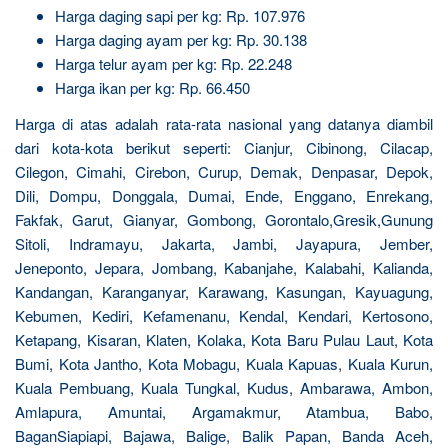
Harga daging sapi per kg: Rp. 107.976
Harga daging ayam per kg: Rp. 30.138
Harga telur ayam per kg: Rp. 22.248
Harga ikan per kg: Rp. 66.450
Harga di atas adalah rata-rata nasional yang datanya diambil
dari kota-kota berikut seperti: Cianjur, Cibinong, Cilacap,
Cilegon, Cimahi, Cirebon, Curup, Demak, Denpasar, Depok,
Dili, Dompu, Donggala, Dumai, Ende, Enggano, Enrekang,
Fakfak, Garut, Gianyar, Gombong, Gorontalo,Gresik,Gunung
Sitoli, Indramayu, Jakarta, Jambi, Jayapura, Jember,
Jeneponto, Jepara, Jombang, Kabanjahe, Kalabahi, Kalianda,
Kandangan, Karanganyar, Karawang, Kasungan, Kayuagung,
Kebumen, Kediri, Kefamenanu, Kendal, Kendari, Kertosono,
Ketapang, Kisaran, Klaten, Kolaka, Kota Baru Pulau Laut, Kota
Bumi, Kota Jantho, Kota Mobagu, Kuala Kapuas, Kuala Kurun,
Kuala Pembuang, Kuala Tungkal, Kudus, Ambarawa, Ambon,
Amlapura, Amuntai, Argamakmur, Atambua, Babo,
BaganSiapiapi, Bajawa, Balige, Balik Papan, Banda Aceh,